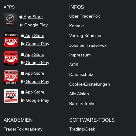
APPS
INFOS
Über TraderFox
App Store
Google Play
Kontakt
TraderFox Flash
TraderFox App
App Store
Vertrag Kündigen
Google Play
Jobs bei TraderFox
TraderFox Pro
App Store
Impressum
Google Play
AGB
TraderFox dpa-AFX ProFeed
App Store
Datenschutz
Google Play
Cookie-Einstellungen
TraderFox Live Trading
App Store
Alle Aktien
Google Play
Barrierefreiheit
AKADEMIEN
SOFTWARE-TOOLS
TraderFox Academy
Trading-Desk