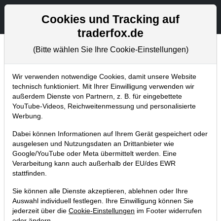
Aktien- und Artikelsuche
Seite
Cookies und Tracking auf
traderfox.de
(Bitte wählen Sie Ihre Cookie-Einstellungen)
Chartanalysen
Home
Blog
Chartanalysen
Wir verwenden notwendige Cookies, damit unsere Website
technisch funktioniert. Mit Ihrer Einwilligung verwenden wir
außerdem Dienste von Partnern, z. B. für eingebettete
Chartanalyse Apple: Das stärkste
YouTube-Videos, Reichweitenmessung und personalisierte
Kaufsignal der letzten Jahre!
Werbung.
01.04.2023 um 13:00 Uhr
|
P. Uhlschmied
Dabei können Informationen auf Ihrem Gerät gespeichert oder
ausgelesen und Nutzungsdaten an Drittanbieter wie
Google/YouTube oder Meta übermittelt werden. Eine
Verarbeitung kann auch außerhalb der EU/des EWR
stattfinden.
Sie können alle Dienste akzeptieren, ablehnen oder Ihre
Auswahl individuell festlegen. Ihre Einwilligung können Sie
jederzeit über die
Cookie-Einstellungen
im Footer widerrufen
oder ändern.