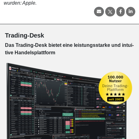
wurden: Apple.
Trading-Desk
Das Trading-
Desk bie­tet eine leis­tungs­star­ke und in­tui­
tive Han­dels­platt­form