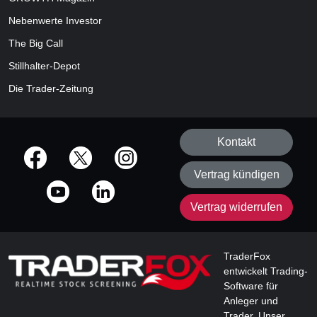
Nebenwerte Investor
The Big Call
Stillhalter-Depot
Die Trader-Zeitung
Kontakt
offizielle Social Media-Accounts
Vertrag kündigen
Vertrag widerrufen
TraderFox
entwickelt Trading-
Software für
Anleger und
Trader. Unser