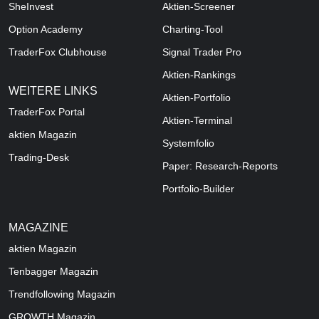
SheInvest
Aktien-Screener
Option Academy
Charting-Tool
TraderFox Clubhouse
Signal Trader Pro
Aktien-Rankings
WEITERE LINKS
Aktien-Portfolio
TraderFox Portal
Aktien-Terminal
aktien Magazin
Systemfolio
Trading-Desk
Paper: Research-Reports
Portfolio-Builder
MAGAZINE
aktien
Magazin
Tenbagger Magazin
Trendfollowing Magazin
GROWTH
Magazin