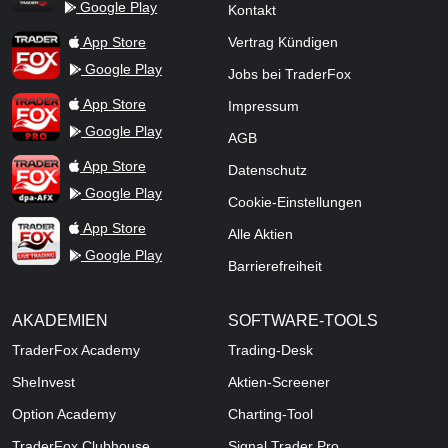
Google Play
Kontakt
TraderFox Flash
TraderFox App
App Store
Vertrag Kündigen
Google Play
Jobs bei TraderFox
TraderFox Pro
App Store
Impressum
Google Play
AGB
TraderFox dpa-AFX ProFeed
App Store
Datenschutz
Google Play
Cookie-Einstellungen
TraderFox Live Trading
App Store
Alle Aktien
Google Play
Barrierefreiheit
AKADEMIEN
SOFTWARE-TOOLS
TraderFox Academy
Trading-Desk
SheInvest
Aktien-Screener
Option Academy
Charting-Tool
TraderFox Clubhouse
Signal Trader Pro