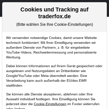
Aktien- und Artikelsuche
Seite
Cookies und Tracking auf
traderfox.de
(Bitte wählen Sie Ihre Cookie-Einstellungen)
Chartanalysen
Home
Blog
Chartanalysen
Wir verwenden notwendige Cookies, damit unsere Website
technisch funktioniert. Mit Ihrer Einwilligung verwenden wir
außerdem Dienste von Partnern, z. B. für eingebettete
Chartanalyse Apple: Du wolltest
YouTube-Videos, Reichweitenmessung und personalisierte
schon immer die Aktie haben? Hier
Werbung.
greife ich wieder zu!
Dabei können Informationen auf Ihrem Gerät gespeichert oder
ausgelesen und Nutzungsdaten an Drittanbieter wie
13.03.2020 um 16:32 Uhr
|
P. Uhlschmied
Google/YouTube oder Meta übermittelt werden. Eine
Verarbeitung kann auch außerhalb der EU/des EWR
stattfinden.
Sie können alle Dienste akzeptieren, ablehnen oder Ihre
Auswahl individuell festlegen. Ihre Einwilligung können Sie
jederzeit über die
Cookie-Einstellungen
im Footer widerrufen
oder ändern.