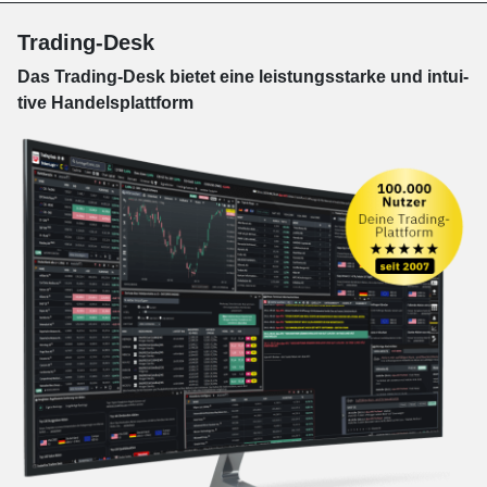
Trading-Desk
Das Trading-
Desk bie­tet eine leis­tungs­star­ke und in­tui­
tive Han­dels­platt­form