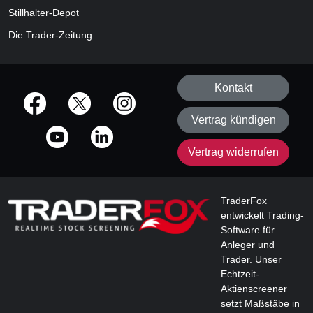
Stillhalter-Depot
Die Trader-Zeitung
Kontakt
offizielle Social Media-Accounts
Vertrag kündigen
Vertrag widerrufen
TraderFox
entwickelt Trading-
Software für
Anleger und
Trader. Unser
Echtzeit-
Aktienscreener
setzt Maßstäbe in