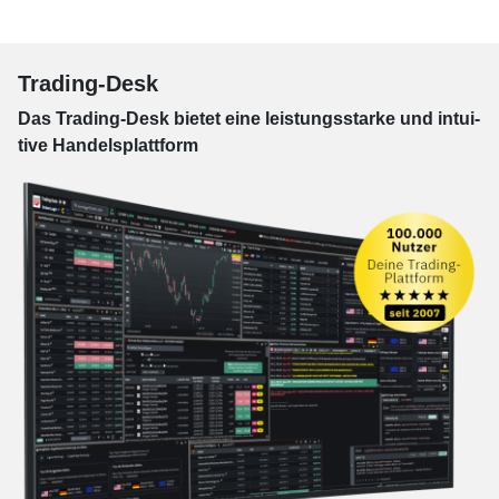
Trading-Desk
Das Trading-
Desk bie­tet eine leis­tungs­star­ke und in­tui­
tive Han­dels­platt­form