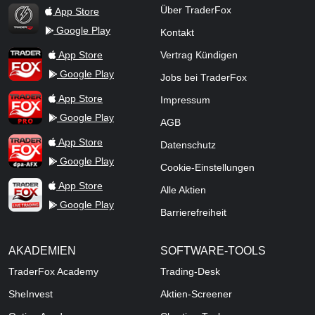
Über TraderFox
App Store
Google Play
Kontakt
TraderFox Flash
TraderFox App
App Store
Vertrag Kündigen
Google Play
Jobs bei TraderFox
TraderFox Pro
App Store
Impressum
Google Play
AGB
TraderFox dpa-AFX ProFeed
App Store
Datenschutz
Google Play
Cookie-Einstellungen
TraderFox Live Trading
App Store
Alle Aktien
Google Play
Barrierefreiheit
AKADEMIEN
SOFTWARE-TOOLS
TraderFox Academy
Trading-Desk
SheInvest
Aktien-Screener