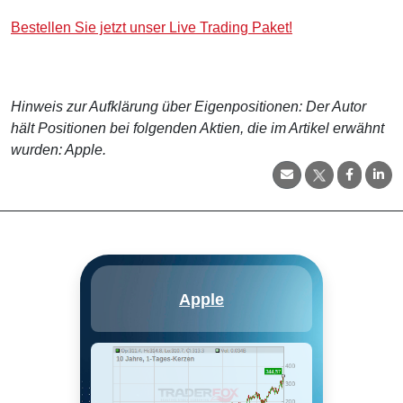
Bestellen Sie jetzt unser Live Trading Paket!
Hinweis zur Aufklärung über Eigenpositionen: Der Autor
hält Positionen bei folgenden Aktien, die im Artikel erwähnt
wurden: Apple.
Apple entwirft eine Vielzahl von
Apple
Geräten der
Unterhaltungselektronik, unter
anderem Smartphones (iPhone),
Tablets (iPad), PCs (Mac),
Smartwatches (Apple Watch)
und TV-Boxen (Apple TV). Das
iPhone macht den Großteil der