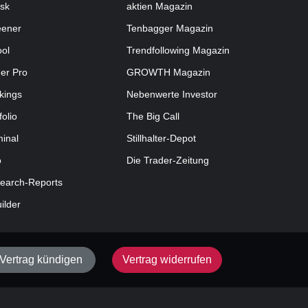
sk
aktien
Magazin
eener
Tenbagger Magazin
ool
Trendfollowing Magazin
der Pro
GROWTH
Magazin
kings
Nebenwerte Investor
folio
The Big Call
minal
Stillhalter-Depot
o
Die Trader-Zeitung
earch-Reports
uilder
Vertrag kündigen
Vertrag widerrufen