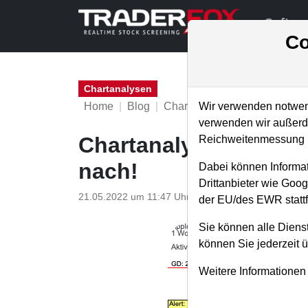
Softwa
Co
Chartanalysen
Home
Blog
Chartanalysen
Wir verwenden notwend
verwenden wir außerde
Chartanalyse Apple: h
Reichweitenmessung u
nach!
Dabei können Informat
Drittanbieter wie Goo
21.05.2022 um 11:47 Uhr
|
P. Uhlschmied
der EU/des EWR stattf
Sie können alle Dienst
können Sie jederzeit 
Weitere Informationen