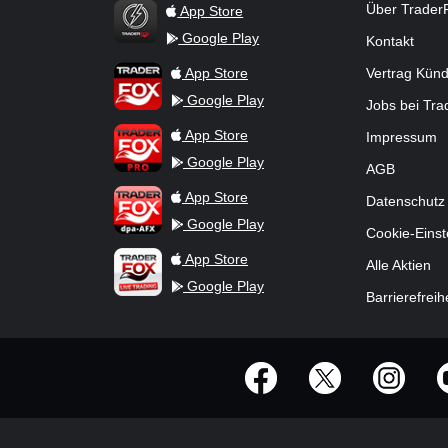
Über Trader
App Store
Google Play
Kontakt
TraderFox Flash
TraderFox App
App Store
Vertrag Kün
Google Play
Jobs bei Tr
TraderFox Pro
App Store
Impressum
Google Play
AGB
TraderFox dpa-AFX ProFeed
App Store
Datenschutz
Google Play
Cookie-Einst
TraderFox Live Trading
App Store
Alle Aktien
Google Play
Barrierefreih
offizielle Social Media-Accounts