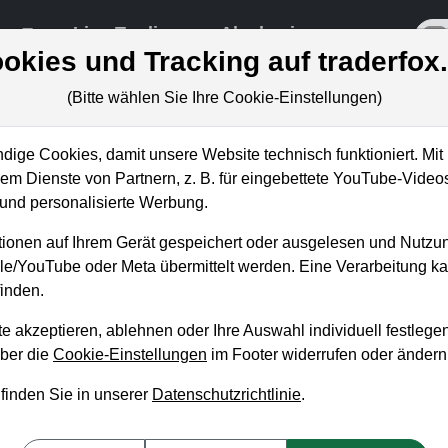
re
Live-Trading
Akademie
off
okies und Tracking auf traderfox
(Bitte wählen Sie Ihre Cookie-Einstellungen)
ige Cookies, damit unsere Website technisch funktioniert. Mit 
m Dienste von Partnern, z. B. für eingebettete YouTube-Video
ier kaufe ich (endlich) wiede
nd personalisierte Werbung.
ionen auf Ihrem Gerät gespeichert oder ausgelesen und Nutzu
gle/YouTube oder Meta übermittelt werden. Eine Verarbeitung 
inden.
e akzeptieren, ablehnen oder Ihre Auswahl individuell festlegen
über die
Cookie-Einstellungen
im Footer widerrufen oder ändern
 finden Sie in unserer
Datenschutzrichtlinie
.