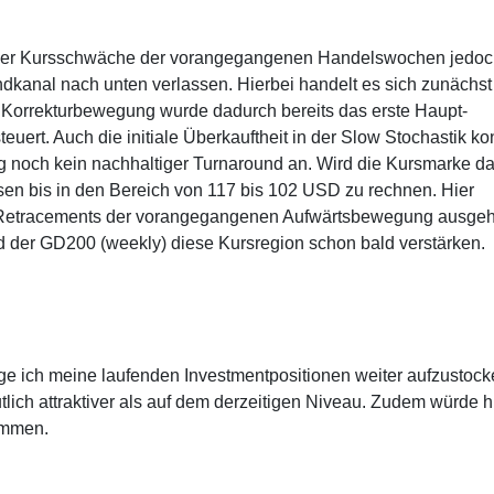
nd der Kursschwäche der vorangegangenen Handelswochen jedo
dkanal nach unten verlassen. Hierbei handelt es sich zunächs
 Korrekturbewegung wurde dadurch bereits das erste Haupt-
ert. Auch die initiale Überkauftheit in der Slow Stochastik ko
ng noch kein nachhaltiger Turnaround an. Wird die Kursmarke d
ursen bis in den Bereich von 117 bis 102 USD zu rechnen. Hier
i-Retracements der vorangegangenen Aufwärtsbewegung ausge
d der GD200 (weekly) diese Kursregion schon bald verstärken.
e ich meine laufenden Investmentpositionen weiter aufzustock
tlich attraktiver als auf dem derzeitigen Niveau. Zudem würde h
ommen.