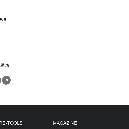
rade
wähnt
RE-TOOLS
MAGAZINE