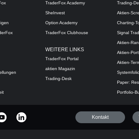
Fox
TraderFox Academy
Trading-De
SheInvest
Aktien-Scr
digen
Option Academy
Charting-T
aderFox
TraderFox Clubhouse
Signal Tra
Aktien-Ran
WEITERE LINKS
Aktien-Port
TraderFox Portal
Aktien-Ter
aktien Magazin
ellungen
Systemfoli
Trading-Desk
Paper: Res
eit
Portfolio-B
Kontakt