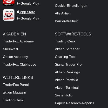
Google Play
Cookie-Einstellungen
TraderFox Live Trading
App Store
Alle Aktien
Google Play
Barrierefreiheit
AKADEMIEN
SOFTWARE-TOOLS
TraderFox Academy
Trading-Desk
SheInvest
Aktien-Screener
Option Academy
Charting-Tool
TraderFox Clubhouse
Signal Trader Pro
Aktien-Rankings
WEITERE LINKS
Aktien-Portfolio
TraderFox Portal
Aktien-Terminal
aktien Magazin
Systemfolio
Trading-Desk
Paper: Research-Reports