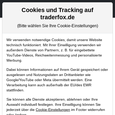
Aktien- und Artikelsuche
Seite
Cookies und Tracking auf
traderfox.de
(Bitte wählen Sie Ihre Cookie-Einstellungen)
Chartanalysen
Home
Blog
Chartanalysen
Wir verwenden notwendige Cookies, damit unsere Website
technisch funktioniert. Mit Ihrer Einwilligung verwenden wir
außerdem Dienste von Partnern, z. B. für eingebettete
Chartanalyse Apple: Hier werde ich
YouTube-Videos, Reichweitenmessung und personalisierte
meine Position aufstocken!
Werbung.
08.05.2019 um 01:20 Uhr
|
P. Uhlschmied
Dabei können Informationen auf Ihrem Gerät gespeichert oder
ausgelesen und Nutzungsdaten an Drittanbieter wie
Google/YouTube oder Meta übermittelt werden. Eine
Verarbeitung kann auch außerhalb der EU/des EWR
stattfinden.
Sie können alle Dienste akzeptieren, ablehnen oder Ihre
Auswahl individuell festlegen. Ihre Einwilligung können Sie
jederzeit über die
Cookie-Einstellungen
im Footer widerrufen
oder ändern.