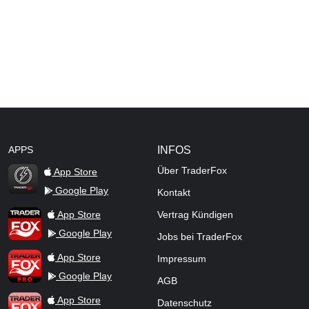
APPS
INFOS
Über TraderFox
App Store
Google Play
Kontakt
TraderFox Flash
TraderFox App
App Store
Vertrag Kündigen
Google Play
Jobs bei TraderFox
TraderFox Pro
App Store
Impressum
Google Play
AGB
TraderFox dpa-AFX ProFeed
App Store
Datenschutz