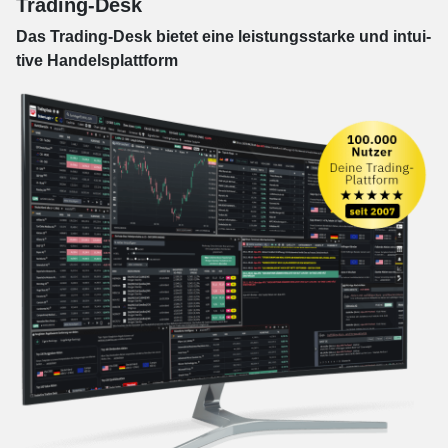
Trading-Desk
Das Trading-
Desk bie­tet eine leis­tungs­star­ke und in­tui­
tive Han­dels­platt­form