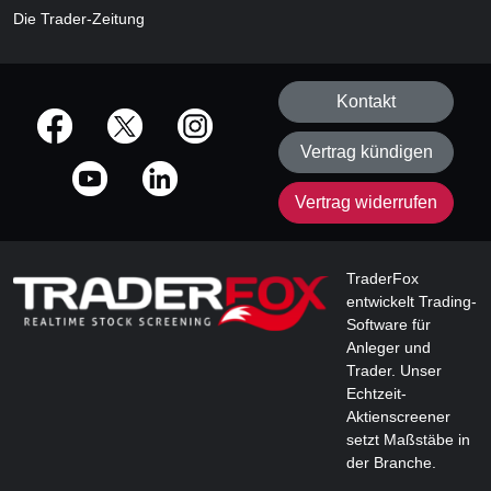
Die Trader-Zeitung
Kontakt
offizielle Social Media-Accounts
Vertrag kündigen
Vertrag widerrufen
TraderFox
entwickelt Trading-
Software für
Anleger und
Trader. Unser
Echtzeit-
Aktienscreener
setzt Maßstäbe in
der Branche.