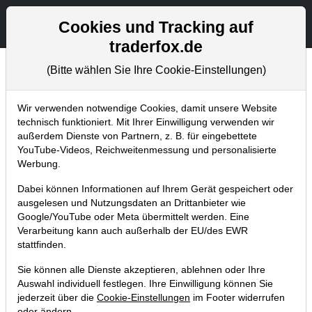
Aktien- und Artikelsuche
Seite
Cookies und Tracking auf
traderfox.de
(Bitte wählen Sie Ihre Cookie-Einstellungen)
Chartanalysen
Home
Blog
Chartanalysen
Wir verwenden notwendige Cookies, damit unsere Website
technisch funktioniert. Mit Ihrer Einwilligung verwenden wir
außerdem Dienste von Partnern, z. B. für eingebettete
Chartanalyse Apple: neue
YouTube-Videos, Reichweitenmessung und personalisierte
iPhones als
Werbung.
Kursbeschleuniger?
Dabei können Informationen auf Ihrem Gerät gespeichert oder
ausgelesen und Nutzungsdaten an Drittanbieter wie
Google/YouTube oder Meta übermittelt werden. Eine
12.10.2020 um 06:48 Uhr
|
P. Uhlschmied
Verarbeitung kann auch außerhalb der EU/des EWR
stattfinden.
Sie können alle Dienste akzeptieren, ablehnen oder Ihre
Auswahl individuell festlegen. Ihre Einwilligung können Sie
jederzeit über die
Cookie-Einstellungen
im Footer widerrufen
oder ändern.