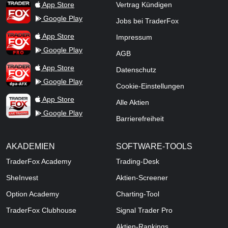
TraderFox App
App Store
Vertrag Kündigen
Google Play
Jobs bei TraderFox
TraderFox Pro
App Store
Impressum
Google Play
AGB
TraderFox dpa-AFX ProFeed
App Store
Datenschutz
Google Play
Cookie-Einstellungen
TraderFox Live Trading
App Store
Alle Aktien
Google Play
Barrierefreiheit
AKADEMIEN
SOFTWARE-TOOLS
TraderFox Academy
Trading-Desk
SheInvest
Aktien-Screener
Option Academy
Charting-Tool
TraderFox Clubhouse
Signal Trader Pro
Aktien-Rankings