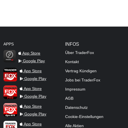
APPS
INFOS
Über TraderFox
App Store
Google Play
Kontakt
TraderFox Flash
TraderFox App
App Store
Vertrag Kündigen
Google Play
Jobs bei TraderFox
TraderFox Pro
App Store
Impressum
Google Play
AGB
TraderFox dpa-AFX ProFeed
App Store
Datenschutz
Google Play
Cookie-Einstellungen
TraderFox Live Trading
App Store
Alle Aktien