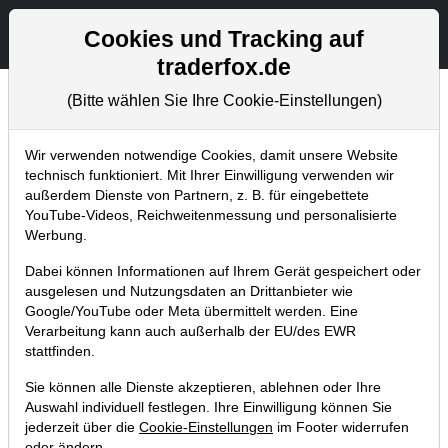
Aktien- und Artikelsuche
Seite
Cookies und Tracking auf
traderfox.de
(Bitte wählen Sie Ihre Cookie-Einstellungen)
Chartanalysen
Home
Blog
Chartanalysen
Wir verwenden notwendige Cookies, damit unsere Website
technisch funktioniert. Mit Ihrer Einwilligung verwenden wir
außerdem Dienste von Partnern, z. B. für eingebettete
Chartanalyse ASML: Aktie schmiert
YouTube-Videos, Reichweitenmessung und personalisierte
nach den Zahlen ab – jetzt kaufen?
Werbung.
14.10.2024 um 14:22 Uhr
|
P. Uhlschmied
Dabei können Informationen auf Ihrem Gerät gespeichert oder
ausgelesen und Nutzungsdaten an Drittanbieter wie
Google/YouTube oder Meta übermittelt werden. Eine
Verarbeitung kann auch außerhalb der EU/des EWR
stattfinden.
Sie können alle Dienste akzeptieren, ablehnen oder Ihre
Auswahl individuell festlegen. Ihre Einwilligung können Sie
jederzeit über die
Cookie-Einstellungen
im Footer widerrufen
oder ändern.