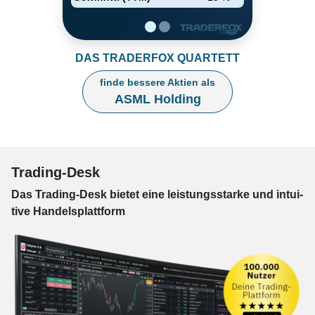
DAS TRADERFOX QUARTETT
finde bessere Aktien als
ASML Holding
Trading-Desk
Das Trading-
Desk bie­tet eine leis­tungs­star­ke und in­tui­
tive Han­dels­platt­form