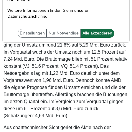
Weitere Informationen finden Sie in unserer
Der niederländische Halbleiterausrüster ASML (WKN:
Datenschutzrichtlinie
.
A1J85V) hat zuletzt seine Ergebnisse für das Auftaktquartal
des Geschäftsjahres 2024 bekannt gegeben und musste
Einstellungen
Nur Notwendige
Alle akzeptieren
einen deutlichen Umsatzrückgang hinnehmen. Demnach
ging der Umsatz um rund 21,6% auf 5,29 Mrd. Euro zurück.
Im Vorquartal wuchs der Umsatz noch um 12,5 Prozent auf
7,24 Mrd. Euro. Die Bruttomarge blieb mit 51 Prozent relativ
konstant (VJ: 51,6 Prozent; VQ: 51,4 Prozent). Das
Nettoergebnis lag mit 1,22 Mrd. Euro deutlich unter dem
Vorjahreswert von 1,96 Mrd. Euro. Dennoch konnte AMD
die eigene Prognose für den Umsatz erreichen und die der
Bruttomarge übertreffen. Allerdings brachen die Buchungen
im ersten Quartal ein. Im Vergleich zum Vorquartal gingen
diese um 61 Prozent auf 3,6 Mrd. Euro zurück
(Schätzungen: 4,63 Mrd. Euro).
Aus charttechnischer Sicht geriet die Aktie nach der