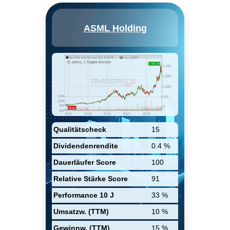
ASML Holding NV engages in
ASML Holding
the development, production,
marketing, sales, upgrading and
servicing of advanced
semiconductor equipment
systems. It includes
lithography, metrology and
inspection systems. The
company was founded on April
1, 1984 and is headquartered in
Veldhoven, the Netherlands.
Qualitätscheck
15
Dividendenrendite
0.4 %
Dauerläufer Score
100
Relative Stärke Score
91
Performance 10 J
33 %
Umsatzw. (TTM)
10 %
Gewinnw. (TTM)
15 %