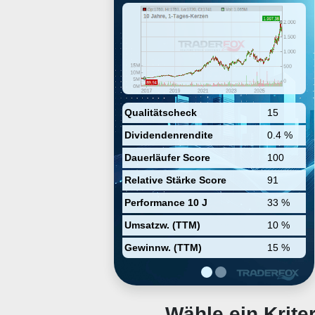
semiconductor equipment
systems. It includes lithography,
metrology and inspection
systems. The company was
founded on April 1, 1984 and is
headquartered in Veldhoven, the
Netherlands.
Qualitätscheck
15
Dividendenrendite
0.4 %
Dauerläufer Score
100
Relative Stärke Score
91
Performance 10 J
33 %
Umsatzw. (TTM)
10 %
Gewinnw. (TTM)
15 %
Wähle ein Krit