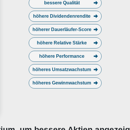
bessere Qualität
höhere Dividendenrendite
höherer Dauerläufer-Score
höhere Relative Stärke
höhere Performance
höheres Umsatzwachstum
höheres Gewinnwachstum
erium, um bessere Aktien angezei