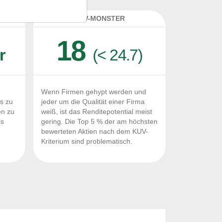
K
KUV-MONSTER
18
r
(< 24.7)
Wenn Firmen gehypt werden und
Fs zu
jeder um die Qualität einer Firma
en zu
weiß, ist das Renditepotential meist
ls
gering. Die Top 5 % der am höchsten
n
bewerteten Aktien nach dem KUV-
Kriterium sind problematisch.