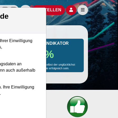
izielle Social Media-Accounts
Aktien- und Artikelsuche öffnen
Seitennavigation öf
BESTELLEN
.de
Ihrer Einwilligung
MONKEY-TRADER INDIKATOR
s,
91.4 %
ngsdaten an
Mit 91.4 % Wahrscheinlichkeit wird selbst der unglücklichst
agierende Trader mit dieser Aktie erfolgreich sein.
kann auch außerhalb
. Ihre Einwilligung
.