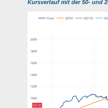
Kursverlauf mit der 50- und 2
Close
GD50
GD150
GD
2000
1800
1600
1400
1200
1000
721,31