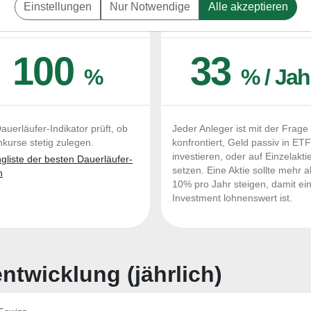
Einstellungen
Nur Notwendige
Alle akzeptieren
UERLÄUFER-QUALITÄTEN
OUTPERFORMER-CHEC
100
33
%
% / Jah
auerläufer-Indikator prüft, ob
Jeder Anleger ist mit der Frage
nkurse stetig zulegen.
konfrontiert, Geld passiv in ET
investieren, oder auf Einzelakti
liste der besten Dauerläufer-
setzen. Eine Aktie sollte mehr a
n
10% pro Jahr steigen, damit ei
Investment lohnenswert ist.
twicklung (jährlich)