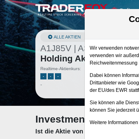
Softwa
Co
ALLE AKTIEN
A1J85V | ASML
–
ASML
Wir verwenden notwend
verwenden wir außerde
Holding Aktie
Reichweitenmessung u
Realtime-Aktienkurs:
Dabei können Informat
-
-
-
Drittanbieter wie Goo
-
der EU/des EWR stattf
Sie können alle Dienst
können Sie jederzeit 
Investment-Check: K
Weitere Informationen
Ist die Aktie von ASML Holding zu