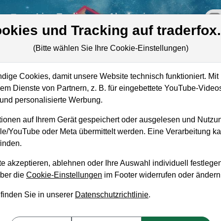
re
Live-Trading
Akademie
off
okies und Tracking auf traderfox
(Bitte wählen Sie Ihre Cookie-Einstellungen)
ige Cookies, damit unsere Website technisch funktioniert. Mit 
Marktkapitalisierung
573,79 Mrd. EUR
m Dienste von Partnern, z. B. für eingebettete YouTube-Video
nd personalisierte Werbung.
Unternehmenswert
568,21 Mrd. EUR
ionen auf Ihrem Gerät gespeichert oder ausgelesen und Nutzu
Umsatz
32,67 Mrd. EUR
gle/YouTube oder Meta übermittelt werden. Eine Verarbeitung 
inden.
e akzeptieren, ablehnen oder Ihre Auswahl individuell festlegen
über die
Cookie-Einstellungen
im Footer widerrufen oder ändern
aufempfehlung?
 finden Sie in unserer
Datenschutzrichtlinie
.
m Kaufen und Liegenlassen geeignet?