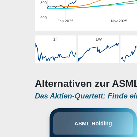
800
600
Sep 2025
Nov 2025
1T
1W
Alternativen zur ASM
Das Aktien-Quartett: Finde ei
ASML Holding NV engages in the
ASML Holding
development, production,
marketing, sales, upgrading and
servicing of advanced