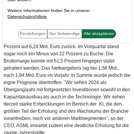
Weitere Informationen finden Sie in unserer
Datenschutzrichtlinie
.
Der niederländische Halbleiterausrüster ASML (WKN:
A1J85V) gab zuletzt seine Ergebnisse für das zweite
Quartal bekannt und musste einen herben Umsatzrückgang
Einstellungen
Nur Notwendige
Alle akzeptieren
verbuchen. Demnach ging der Umsatz um fast zehn
Prozent auf 6,24 Mrd. Euro zurück. Im Vorquartal stand
sogar noch ein Minus von 22 Prozent zu Buche. Die
Bruttomarge konnte mit 51,5 Prozent hingegen stabil
gehalten werden. Das Nettoergebnis lag bei 1,58 Mrd.,
nach 1,94 Mrd. Euro im Vorjahr. In Summe wurde jedoch die
eigne Prognose übertroffen. "Wir sehen 2024 als
Übergangsjahr mit fortgesetzten Investitionen sowohl in den
Kapazitätsausbau als auch in die Technologie. Wir sehen
derzeit starke Entwicklungen im Bereich der KI, die den
größten Teil der Erholung und des Wachstums der Branche
vorantreiben, noch vor anderen Marktsegmenten", so der
CEO. ASML erwartet zudem eine deutliche Erholung für die
zweite Jahreshälfte.