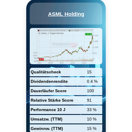
ASML Holding NV engages in
ASML Holding
the development, production,
marketing, sales, upgrading and
servicing of advanced
semiconductor equipment
systems. It includes
lithography, metrology and
inspection systems. The
company was founded on April
1, 1984 and is headquartered in
Veldhoven, the Netherlands.
Qualitätscheck
15
Dividendenrendite
0.4 %
Dauerläufer Score
100
Relative Stärke Score
91
Performance 10 J
33 %
Umsatzw. (TTM)
10 %
Gewinnw. (TTM)
15 %