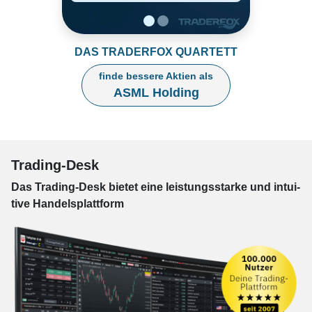
DAS TRADERFOX QUARTETT
finde bessere Aktien als
ASML Holding
Trading-Desk
Das Trading-
Desk bie­tet eine leis­tungs­star­ke und in­tui­
tive Han­dels­platt­form