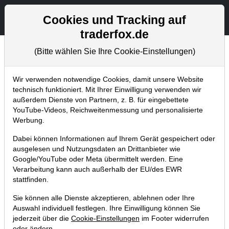
Aktien- und Artikelsuche
Seite
Cookies und Tracking auf
traderfox.de
(Bitte wählen Sie Ihre Cookie-Einstellungen)
Chartanalysen
Home
Blog
Chartanalysen
Wir verwenden notwendige Cookies, damit unsere Website
technisch funktioniert. Mit Ihrer Einwilligung verwenden wir
außerdem Dienste von Partnern, z. B. für eingebettete
Chartanalyse ASML: Abverkauf
YouTube-Videos, Reichweitenmessung und personalisierte
nach den Zahlen – hier kaufe ich!
Werbung.
14.10.2024 um 13:48 Uhr
|
P. Uhlschmied
Dabei können Informationen auf Ihrem Gerät gespeichert oder
ausgelesen und Nutzungsdaten an Drittanbieter wie
Google/YouTube oder Meta übermittelt werden. Eine
Verarbeitung kann auch außerhalb der EU/des EWR
stattfinden.
Sie können alle Dienste akzeptieren, ablehnen oder Ihre
Auswahl individuell festlegen. Ihre Einwilligung können Sie
jederzeit über die
Cookie-Einstellungen
im Footer widerrufen
oder ändern.