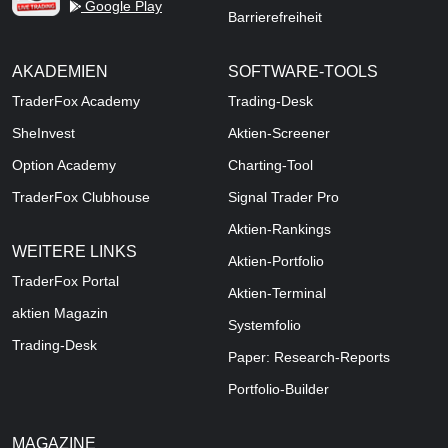
Google Play
Barrierefreiheit
AKADEMIEN
SOFTWARE-TOOLS
TraderFox Academy
Trading-Desk
SheInvest
Aktien-Screener
Option Academy
Charting-Tool
TraderFox Clubhouse
Signal Trader Pro
Aktien-Rankings
WEITERE LINKS
Aktien-Portfolio
TraderFox Portal
Aktien-Terminal
aktien Magazin
Systemfolio
Trading-Desk
Paper: Research-Reports
Portfolio-Builder
MAGAZINE