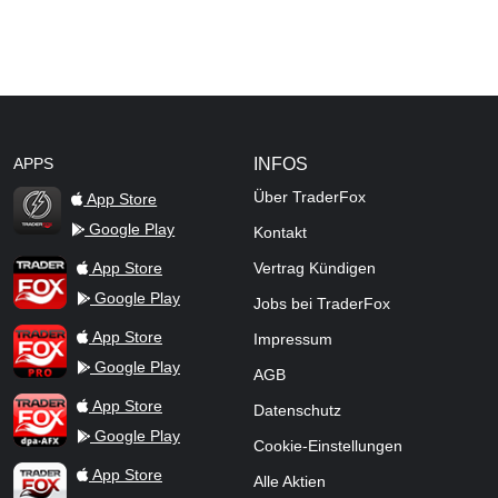
APPS
INFOS
Über TraderFox
App Store
Google Play
Kontakt
TraderFox Flash
TraderFox App
App Store
Vertrag Kündigen
Google Play
Jobs bei TraderFox
TraderFox Pro
App Store
Impressum
Google Play
AGB
TraderFox dpa-AFX ProFeed
App Store
Datenschutz
Google Play
Cookie-Einstellungen
TraderFox Live Trading
App Store
Alle Aktien