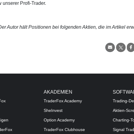
 unserer Profi-Trader.
r Autor hält Positionen bei folgenden Aktien, die im Artikel er
AKADEMIEN
SOFTWA
Fox
TraderFox Academy
Trading-De
SheInvest
Aktien-Scr
digen
Option Academy
Charting-T
aderFox
TraderFox Clubhouse
Signal Tra