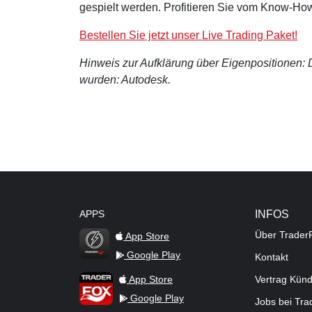
gespielt werden. Profitieren Sie vom Know-How
Bestellen Sie jetzt unser Live Trading Paket!
Hinweis zur Aufklärung über Eigenpositionen: De
wurden: Autodesk.
APPS
INFOS
Über Trader
App Store
Google Play
Kontakt
TraderFox Flash
TraderFox App
App Store
Vertrag Kün
Google Play
Jobs bei Tr