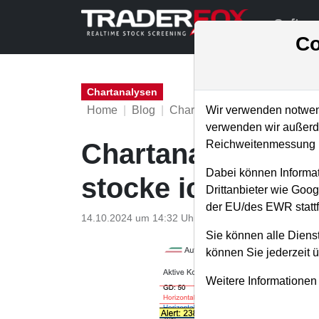
Softwa
Co
Chartanalysen
Home
Blog
Chartanalysen
Wir verwenden notwend
verwenden wir außerde
Reichweitenmessung u
Chartanalyse Aut
Dabei können Informat
stocke ich auf!
Drittanbieter wie Goo
der EU/des EWR stattf
14.10.2024 um 14:32 Uhr
|
P. Uhlschmied
Sie können alle Dienst
können Sie jederzeit 
Weitere Informationen