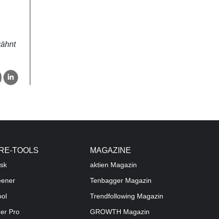
wähnt
RE-TOOLS
MAGAZINE
sk
aktien
Magazin
eener
Tenbagger Magazin
ool
Trendfollowing Magazin
der Pro
GROWTH
Magazin