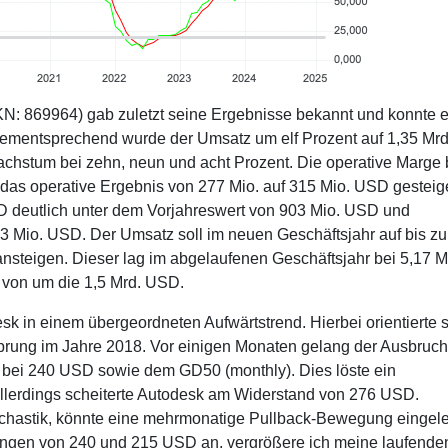
: 869964) gab zuletzt seine Ergebnisse bekannt und konnte e
ementsprechend wurde der Umsatz um elf Prozent auf 1,35 Mrd
achstum bei zehn, neun und acht Prozent. Die operative Marge 
 das operative Ergebnis von 277 Mio. auf 315 Mio. USD gesteig
D deutlich unter dem Vorjahreswert von 903 Mio. USD und
13 Mio. USD. Der Umsatz soll im neuen Geschäftsjahr auf bis zu
ansteigen. Dieser lag im abgelaufenen Geschäftsjahr bei 5,17 M
 von um die 1,5 Mrd. USD.
esk in einem übergeordneten Aufwärtstrend. Hierbei orientierte 
rsprung im Jahre 2018. Vor einigen Monaten gelang der Ausbruc
 bei 240 USD sowie dem GD50 (monthly). Dies löste ein
Allerdings scheiterte Autodesk am Widerstand von 276 USD.
chastik, könnte eine mehrmonatige Pullback-Bewegung eingele
tzungen von 240 und 215 USD an, vergrößere ich meine laufende