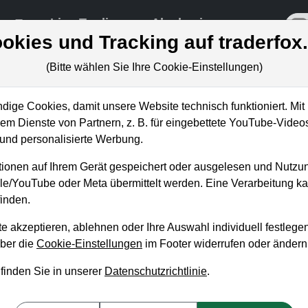
re
Live-Trading
Akademie
off
okies und Tracking auf traderfox
(Bitte wählen Sie Ihre Cookie-Einstellungen)
ige Cookies, damit unsere Website technisch funktioniert. Mit 
m Dienste von Partnern, z. B. für eingebettete YouTube-Video
nd personalisierte Werbung.
odesk: In dieser Zone
ionen auf Ihrem Gerät gespeichert oder ausgelesen und Nutzu
gle/YouTube oder Meta übermittelt werden. Eine Verarbeitung 
inden.
e akzeptieren, ablehnen oder Ihre Auswahl individuell festlegen
über die
Cookie-Einstellungen
im Footer widerrufen oder ändern
 finden Sie in unserer
Datenschutzrichtlinie
.