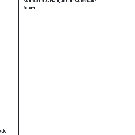
könnte im 2. Halbjahr ihr Comeback
feiern
rade