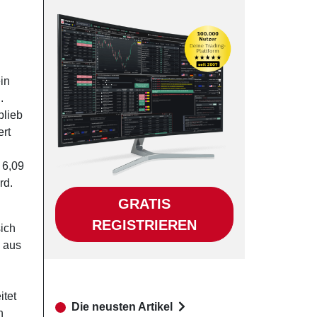
in
.
blieb
ert
 6,09
rd.
GRATIS
REGISTRIEREN
sich
h aus
itet
Die neusten Artikel
n