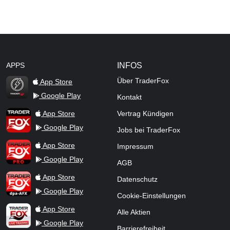
APPS
INFOS
Über TraderFox
App Store
Google Play
Kontakt
TraderFox Flash
TraderFox App
App Store
Vertrag Kündigen
Google Play
Jobs bei TraderFox
TraderFox Pro
App Store
Impressum
Google Play
AGB
TraderFox dpa-AFX ProFeed
App Store
Datenschutz
Google Play
Cookie-Einstellungen
TraderFox Live Trading
App Store
Alle Aktien
Google Play
Barrierefreiheit