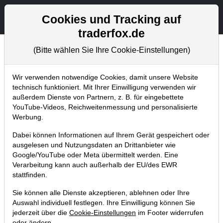
Aktien- und Artikelsuche
Seite
Cookies und Tracking auf
traderfox.de
(Bitte wählen Sie Ihre Cookie-Einstellungen)
Chartanalysen
Home
Blog
Chartanalysen
Wir verwenden notwendige Cookies, damit unsere Website
technisch funktioniert. Mit Ihrer Einwilligung verwenden wir
außerdem Dienste von Partnern, z. B. für eingebettete
Chartanalyse Baidu: deshalb suche
YouTube-Videos, Reichweitenmessung und personalisierte
ich jetzt einen Einstieg!
Werbung.
14.06.2019 um 06:35 Uhr
|
P. Uhlschmied
Dabei können Informationen auf Ihrem Gerät gespeichert oder
ausgelesen und Nutzungsdaten an Drittanbieter wie
Google/YouTube oder Meta übermittelt werden. Eine
Verarbeitung kann auch außerhalb der EU/des EWR
stattfinden.
Sie können alle Dienste akzeptieren, ablehnen oder Ihre
Auswahl individuell festlegen. Ihre Einwilligung können Sie
jederzeit über die
Cookie-Einstellungen
im Footer widerrufen
oder ändern.