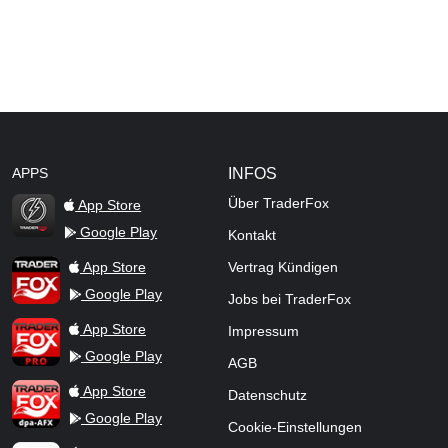
APPS
INFOS
Über TraderFox
App Store
Google Play
Kontakt
TraderFox Flash
TraderFox App
App Store
Vertrag Kündigen
Google Play
Jobs bei TraderFox
TraderFox Pro
App Store
Impressum
Google Play
AGB
TraderFox dpa-AFX ProFeed
App Store
Datenschutz
Google Play
Cookie-Einstellungen