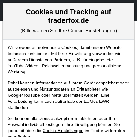
Aktien- und Artikelsuche
Seite
Cookies und Tracking auf
traderfox.de
(Bitte wählen Sie Ihre Cookie-Einstellungen)
Chartanalysen
Home
Blog
Chartanalysen
Wir verwenden notwendige Cookies, damit unsere Website
technisch funktioniert. Mit Ihrer Einwilligung verwenden wir
außerdem Dienste von Partnern, z. B. für eingebettete
Chartanalyse Baidu: Fortschritte
YouTube-Videos, Reichweitenmessung und personalisierte
beim autonomen Fahren – Aktie vor
Werbung.
Turnaround?
Dabei können Informationen auf Ihrem Gerät gespeichert oder
ausgelesen und Nutzungsdaten an Drittanbieter wie
10.08.2021 um 06:57 Uhr
|
P. Uhlschmied
Google/YouTube oder Meta übermittelt werden. Eine
Verarbeitung kann auch außerhalb der EU/des EWR
stattfinden.
Sie können alle Dienste akzeptieren, ablehnen oder Ihre
Auswahl individuell festlegen. Ihre Einwilligung können Sie
jederzeit über die
Cookie-Einstellungen
im Footer widerrufen
oder ändern.