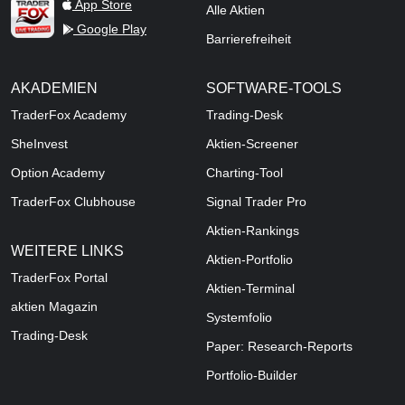
TraderFox Live Trading
App Store
Alle Aktien
Google Play
Barrierefreiheit
AKADEMIEN
SOFTWARE-TOOLS
TraderFox Academy
Trading-Desk
SheInvest
Aktien-Screener
Option Academy
Charting-Tool
TraderFox Clubhouse
Signal Trader Pro
Aktien-Rankings
WEITERE LINKS
Aktien-Portfolio
TraderFox Portal
Aktien-Terminal
aktien Magazin
Systemfolio
Trading-Desk
Paper: Research-Reports
Portfolio-Builder