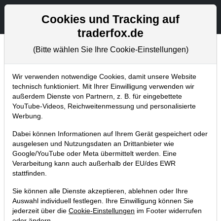
Aktien- und Artikelsuche
Seite
Cookies und Tracking auf
traderfox.de
(Bitte wählen Sie Ihre Cookie-Einstellungen)
Chartanalysen
Home
Blog
Chartanalysen
Wir verwenden notwendige Cookies, damit unsere Website
technisch funktioniert. Mit Ihrer Einwilligung verwenden wir
außerdem Dienste von Partnern, z. B. für eingebettete
Chartanalyse Baidu: Turnaround im
YouTube-Videos, Reichweitenmessung und personalisierte
Big-Picture in Sicht – Aktie jetzt
Werbung.
kaufen?
Dabei können Informationen auf Ihrem Gerät gespeichert oder
ausgelesen und Nutzungsdaten an Drittanbieter wie
20.09.2021 um 07:34 Uhr
|
P. Uhlschmied
Google/YouTube oder Meta übermittelt werden. Eine
Verarbeitung kann auch außerhalb der EU/des EWR
stattfinden.
Sie können alle Dienste akzeptieren, ablehnen oder Ihre
Auswahl individuell festlegen. Ihre Einwilligung können Sie
jederzeit über die
Cookie-Einstellungen
im Footer widerrufen
oder ändern.