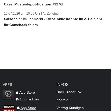
Case. Musterdepot-Position +32 %!
16.07.2026 um 10:33 Uhr |
A. Zehetner
Saisonaler Bullenmarkt - Diese Aktie könnte im 2. Halbjahr
ihr Comeback feiern
APPS
INFOS
Über TraderFox
App Store
Google Play
Kontakt
TraderFox Flash
TraderFox App
App Store
Vertrag Kündigen