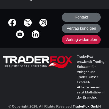
Kontakt
offizielle Social Media-Accounts
Vertrag kündigen
Vertrag widerrufen
TraderFox
entwickelt Trading-
Software für
Anleger und
Trader. Unser
Echtzeit-
Aktienscreener
setzt Maßstäbe in
der Branche.
© Copyright 2026, All Rights Reserved
TraderFox GmbH