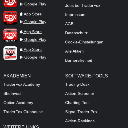
Google Play
Jobs bei TraderFox
TraderFox Pro
App Store
Impressum
Google Play
AGB
TraderFox dpa-AFX ProFeed
App Store
Datenschutz
Google Play
Cookie-Einstellungen
TraderFox Live Trading
App Store
Alle Aktien
Google Play
Barrierefreiheit
AKADEMIEN
SOFTWARE-TOOLS
TraderFox Academy
Trading-Desk
SheInvest
Aktien-Screener
Option Academy
Charting-Tool
TraderFox Clubhouse
Signal Trader Pro
Aktien-Rankings
WEITERE LINKS