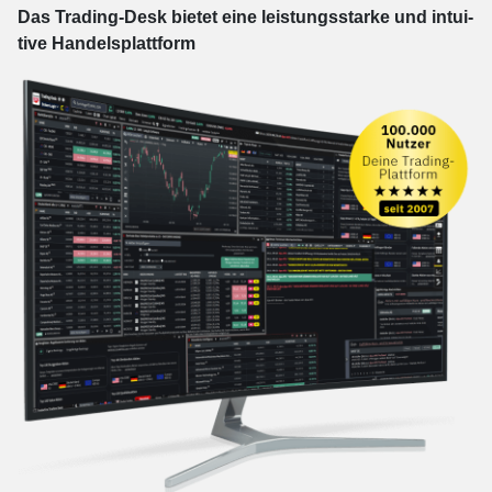
Das Trading-
Desk bie­tet eine leis­tungs­star­ke und in­tui­
tive Han­dels­platt­form