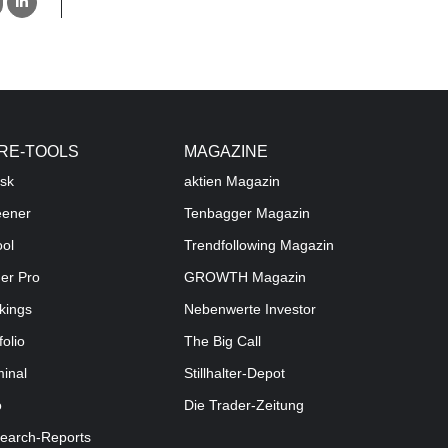
RE-TOOLS
MAGAZINE
sk
aktien
Magazin
eener
Tenbagger Magazin
ool
Trendfollowing Magazin
der Pro
GROWTH
Magazin
kings
Nebenwerte Investor
folio
The Big Call
minal
Stillhalter-Depot
o
Die Trader-Zeitung
earch-Reports