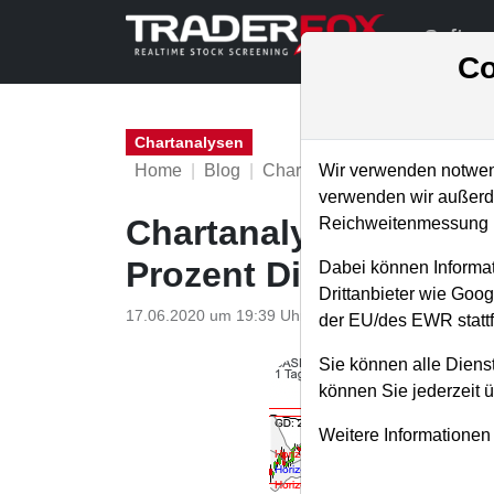
Softwa
Co
Chartanalysen
Home
Blog
Chartanalysen
Wir verwenden notwend
verwenden wir außerde
Chartanalyse BASF: E
Reichweitenmessung u
Prozent Dividendenre
Dabei können Informat
Drittanbieter wie Goo
17.06.2020 um 19:39 Uhr
|
P. Uhlschmied
der EU/des EWR stattf
Sie können alle Dienst
können Sie jederzeit 
Weitere Informationen