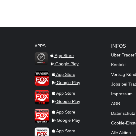
APPS
INFOS
Über Trader
App Store
Google Play
Kontakt
TraderFox Flash
TraderFox App
App Store
Vertrag Kün
Google Play
Jobs bei Tr
TraderFox Pro
App Store
Impressum
Google Play
AGB
TraderFox dpa-AFX ProFeed
App Store
Datenschutz
Google Play
Cookie-Einst
TraderFox Live Trading
App Store
Alle Aktien