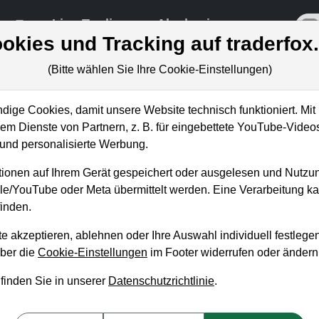
re
Live-Trading
Akademie
off
okies und Tracking auf traderfox
(Bitte wählen Sie Ihre Cookie-Einstellungen)
ige Cookies, damit unsere Website technisch funktioniert. Mit 
m Dienste von Partnern, z. B. für eingebettete YouTube-Video
instiegschance bei über sec
nd personalisierte Werbung.
ndite?
ionen auf Ihrem Gerät gespeichert oder ausgelesen und Nutzu
gle/YouTube oder Meta übermittelt werden. Eine Verarbeitung 
inden.
e akzeptieren, ablehnen oder Ihre Auswahl individuell festlegen
über die
Cookie-Einstellungen
im Footer widerrufen oder ändern
 finden Sie in unserer
Datenschutzrichtlinie
.