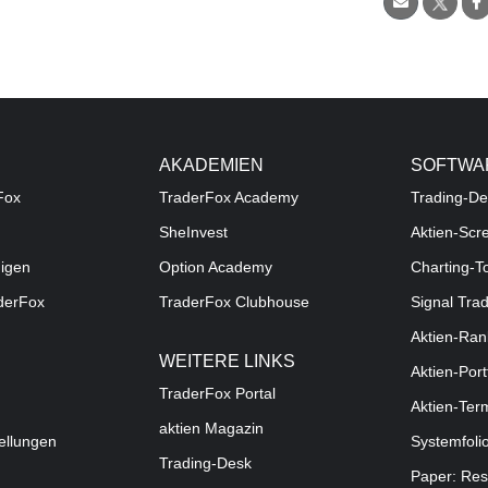
AKADEMIEN
SOFTWA
Fox
TraderFox Academy
Trading-De
SheInvest
Aktien-Scr
digen
Option Academy
Charting-T
aderFox
TraderFox Clubhouse
Signal Tra
Aktien-Ran
WEITERE LINKS
Aktien-Port
TraderFox Portal
Aktien-Ter
aktien Magazin
ellungen
Systemfoli
Trading-Desk
Paper: Res