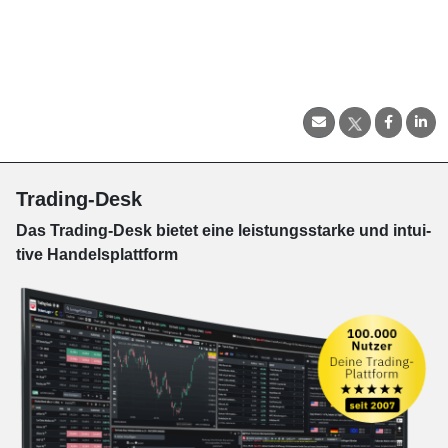
Trading-Desk
Das Trading-
Desk bie­tet eine leis­tungs­star­ke und in­tui­
tive Han­dels­platt­form