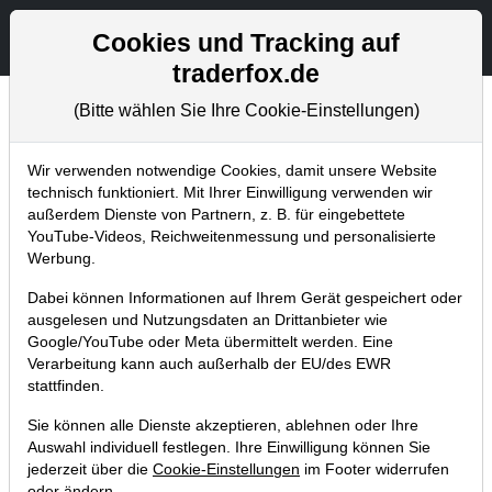
Aktien- und Artikelsuche
Seite
Cookies und Tracking auf
traderfox.de
(Bitte wählen Sie Ihre Cookie-Einstellungen)
Chartanalysen
Home
Blog
Chartanalysen
Wir verwenden notwendige Cookies, damit unsere Website
technisch funktioniert. Mit Ihrer Einwilligung verwenden wir
außerdem Dienste von Partnern, z. B. für eingebettete
Chartanalyse BASF: Kühler Kopf auf
YouTube-Videos, Reichweitenmessung und personalisierte
dem Übernahme-Schlachtfeld, Aktie
Werbung.
steht vor dem Ausbruch auf ein neues
Dabei können Informationen auf Ihrem Gerät gespeichert oder
Allzeithoch!
ausgelesen und Nutzungsdaten an Drittanbieter wie
Google/YouTube oder Meta übermittelt werden. Eine
27.10.2017 um 17:30 Uhr
|
P. Uhlschmied
Verarbeitung kann auch außerhalb der EU/des EWR
stattfinden.
Sie können alle Dienste akzeptieren, ablehnen oder Ihre
Auswahl individuell festlegen. Ihre Einwilligung können Sie
jederzeit über die
Cookie-Einstellungen
im Footer widerrufen
oder ändern.