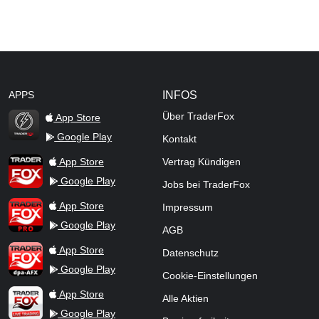
APPS
INFOS
Über TraderFox
App Store
Google Play
Kontakt
TraderFox Flash
TraderFox App
App Store
Vertrag Kündigen
Google Play
Jobs bei TraderFox
TraderFox Pro
App Store
Impressum
Google Play
AGB
TraderFox dpa-AFX ProFeed
App Store
Datenschutz
Google Play
Cookie-Einstellungen
TraderFox Live Trading
App Store
Alle Aktien
Google Play