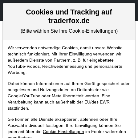
Aktien- und Artikelsuche
Seite
Cookies und Tracking auf
traderfox.de
(Bitte wählen Sie Ihre Cookie-Einstellungen)
Chartanalysen
Home
Blog
Chartanalysen
Wir verwenden notwendige Cookies, damit unsere Website
technisch funktioniert. Mit Ihrer Einwilligung verwenden wir
außerdem Dienste von Partnern, z. B. für eingebettete
Chartanalyse BASF: lohnt sich die
YouTube-Videos, Reichweitenmessung und personalisierte
Aktie? Ich würde sie jedenfalls
Werbung.
nicht kaufen!
Dabei können Informationen auf Ihrem Gerät gespeichert oder
ausgelesen und Nutzungsdaten an Drittanbieter wie
17.05.2020 um 11:24 Uhr
|
P. Uhlschmied
Google/YouTube oder Meta übermittelt werden. Eine
Verarbeitung kann auch außerhalb der EU/des EWR
stattfinden.
Sie können alle Dienste akzeptieren, ablehnen oder Ihre
Auswahl individuell festlegen. Ihre Einwilligung können Sie
jederzeit über die
Cookie-Einstellungen
im Footer widerrufen
oder ändern.