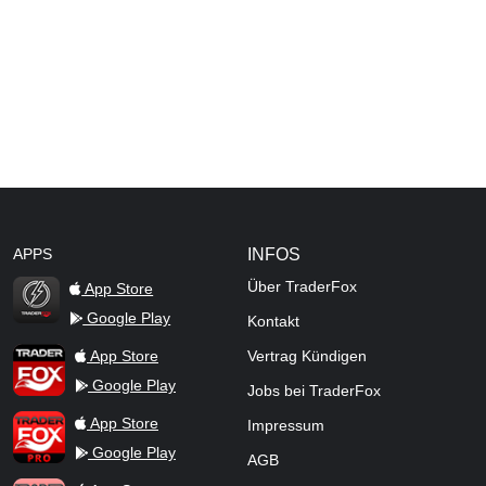
APPS
INFOS
Über TraderFox
App Store
Google Play
Kontakt
TraderFox Flash
TraderFox App
App Store
Vertrag Kündigen
Google Play
Jobs bei TraderFox
TraderFox Pro
App Store
Impressum
Google Play
AGB