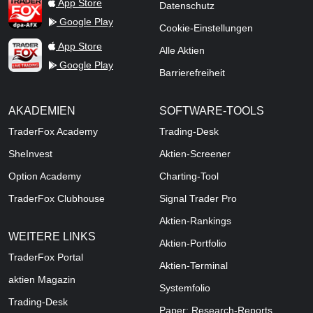
TraderFox dpa-AFX ProFeed
App Store
Datenschutz
Google Play
Cookie-Einstellungen
TraderFox Live Trading
App Store
Alle Aktien
Google Play
Barrierefreiheit
AKADEMIEN
SOFTWARE-TOOLS
TraderFox Academy
Trading-Desk
SheInvest
Aktien-Screener
Option Academy
Charting-Tool
TraderFox Clubhouse
Signal Trader Pro
Aktien-Rankings
WEITERE LINKS
Aktien-Portfolio
TraderFox Portal
Aktien-Terminal
aktien Magazin
Systemfolio
Trading-Desk
Paper: Research-Reports