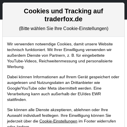
Aktien- und Artikelsuche
Seite
Cookies und Tracking auf
traderfox.de
(Bitte wählen Sie Ihre Cookie-Einstellungen)
Chartanalysen
Home
Blog
Chartanalysen
Wir verwenden notwendige Cookies, damit unsere Website
technisch funktioniert. Mit Ihrer Einwilligung verwenden wir
außerdem Dienste von Partnern, z. B. für eingebettete
Chartanalyse BASF:
YouTube-Videos, Reichweitenmessung und personalisierte
Turnaround trotz Corona?
Werbung.
Dabei können Informationen auf Ihrem Gerät gespeichert oder
01.09.2020 um 18:03 Uhr
|
P. Uhlschmied
ausgelesen und Nutzungsdaten an Drittanbieter wie
Google/YouTube oder Meta übermittelt werden. Eine
Verarbeitung kann auch außerhalb der EU/des EWR
stattfinden.
Sie können alle Dienste akzeptieren, ablehnen oder Ihre
Auswahl individuell festlegen. Ihre Einwilligung können Sie
jederzeit über die
Cookie-Einstellungen
im Footer widerrufen
oder ändern.