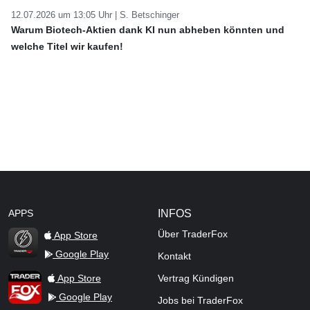
12.07.2026 um 13:05 Uhr |
S. Betschinger
Warum Biotech-Aktien dank KI nun abheben könnten und
welche Titel wir kaufen!
APPS
INFOS
Über TraderFox
App Store
Google Play
Kontakt
TraderFox Flash
TraderFox App
App Store
Vertrag Kündigen
Google Play
Jobs bei TraderFox