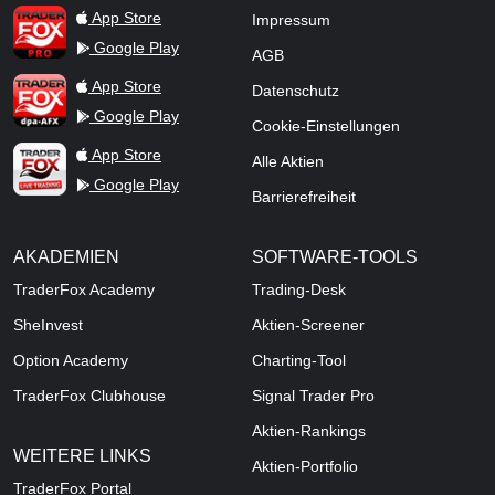
TraderFox Pro
App Store
Impressum
Google Play
AGB
TraderFox dpa-AFX ProFeed
App Store
Datenschutz
Google Play
Cookie-Einstellungen
TraderFox Live Trading
App Store
Alle Aktien
Google Play
Barrierefreiheit
AKADEMIEN
SOFTWARE-TOOLS
TraderFox Academy
Trading-Desk
SheInvest
Aktien-Screener
Option Academy
Charting-Tool
TraderFox Clubhouse
Signal Trader Pro
Aktien-Rankings
WEITERE LINKS
Aktien-Portfolio
TraderFox Portal