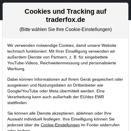
Aktien- und Artikelsuche
Seite
Cookies und Tracking auf
traderfox.de
(Bitte wählen Sie Ihre Cookie-Einstellungen)
Chartanalysen
Home
Blog
Chartanalysen
Wir verwenden notwendige Cookies, damit unsere Website
technisch funktioniert. Mit Ihrer Einwilligung verwenden wir
außerdem Dienste von Partnern, z. B. für eingebettete
Chartanalyse Bayer: darf bereist
YouTube-Videos, Reichweitenmessung und personalisierte
von einem Turnaround gesprochen
Werbung.
werden?
Dabei können Informationen auf Ihrem Gerät gespeichert oder
ausgelesen und Nutzungsdaten an Drittanbieter wie
24.08.2019 um 12:22 Uhr
|
P. Uhlschmied
Google/YouTube oder Meta übermittelt werden. Eine
Verarbeitung kann auch außerhalb der EU/des EWR
stattfinden.
Sie können alle Dienste akzeptieren, ablehnen oder Ihre
Auswahl individuell festlegen. Ihre Einwilligung können Sie
jederzeit über die
Cookie-Einstellungen
im Footer widerrufen
oder ändern.