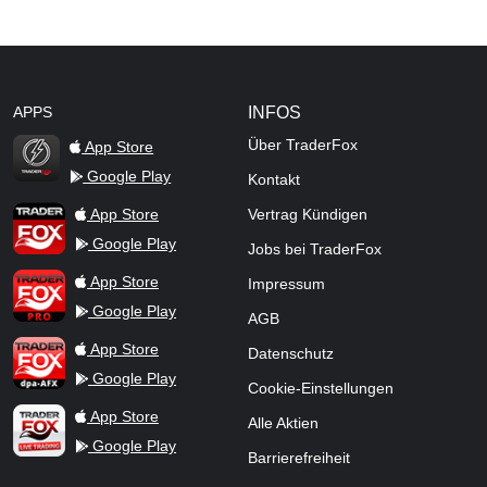
APPS
INFOS
Über TraderFox
App Store
Google Play
Kontakt
TraderFox Flash
TraderFox App
App Store
Vertrag Kündigen
Google Play
Jobs bei TraderFox
TraderFox Pro
App Store
Impressum
Google Play
AGB
TraderFox dpa-AFX ProFeed
App Store
Datenschutz
Google Play
Cookie-Einstellungen
TraderFox Live Trading
App Store
Alle Aktien
Google Play
Barrierefreiheit