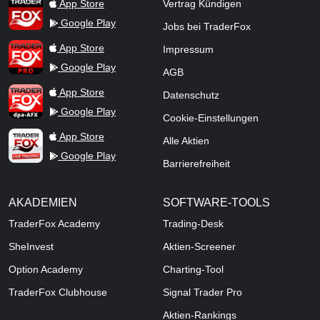
TraderFox App
App Store
Vertrag Kündigen
Google Play
Jobs bei TraderFox
TraderFox Pro
App Store
Impressum
Google Play
AGB
TraderFox dpa-AFX ProFeed
App Store
Datenschutz
Google Play
Cookie-Einstellungen
TraderFox Live Trading
App Store
Alle Aktien
Google Play
Barrierefreiheit
AKADEMIEN
SOFTWARE-TOOLS
TraderFox Academy
Trading-Desk
SheInvest
Aktien-Screener
Option Academy
Charting-Tool
TraderFox Clubhouse
Signal Trader Pro
Aktien-Rankings