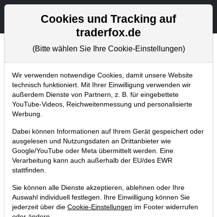
Aktien- und Artikelsuche
Seite
Cookies und Tracking auf
traderfox.de
(Bitte wählen Sie Ihre Cookie-Einstellungen)
Chartanalysen
Home
Blog
Chartanalysen
Wir verwenden notwendige Cookies, damit unsere Website
technisch funktioniert. Mit Ihrer Einwilligung verwenden wir
außerdem Dienste von Partnern, z. B. für eingebettete
Chartanalyse Bayer: darum ist die
YouTube-Videos, Reichweitenmessung und personalisierte
Aktie einer meiner Favoriten für
Werbung.
2020!
Dabei können Informationen auf Ihrem Gerät gespeichert oder
ausgelesen und Nutzungsdaten an Drittanbieter wie
13.12.2019 um 18:29 Uhr
|
P. Uhlschmied
Google/YouTube oder Meta übermittelt werden. Eine
Verarbeitung kann auch außerhalb der EU/des EWR
stattfinden.
Sie können alle Dienste akzeptieren, ablehnen oder Ihre
Auswahl individuell festlegen. Ihre Einwilligung können Sie
jederzeit über die
Cookie-Einstellungen
im Footer widerrufen
oder ändern.