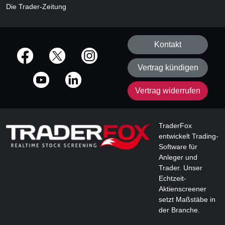
Die Trader-Zeitung
Kontakt
offizielle Social Media-Accounts
Vertrag kündigen
Vertrag widerrufen
TraderFox
entwickelt Trading-
Software für
Anleger und
Trader. Unser
Echtzeit-
Aktienscreener
setzt Maßstäbe in
der Branche.