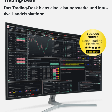
Trading-Desk
Das Trading-
Desk bie­tet eine leis­tungs­star­ke und in­tui­
tive Han­dels­platt­form