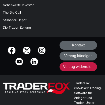
Nebenwerte Investor
The Big Call
Stillhalter-Depot
Die Trader-Zeitung
Kontakt
offizielle Social Media-Accounts
Vertrag kündigen
Vertrag widerrufen
TraderFox
entwickelt Trading-
Software für
Anleger und
Trader. Unser