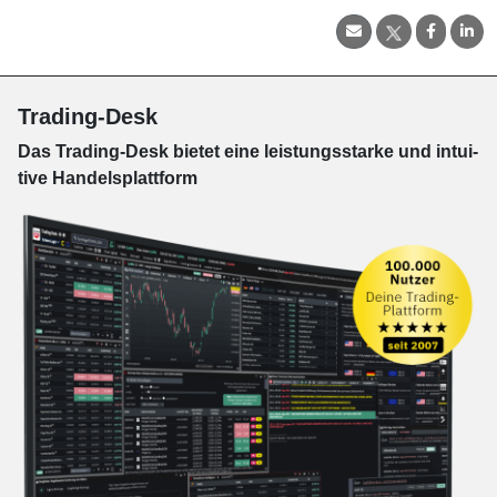
Trading-Desk
Das Trading-
Desk bie­tet eine leis­tungs­star­ke und in­tui­
tive Han­dels­platt­form