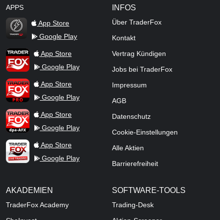
APPS
INFOS
Über TraderFox
App Store
Google Play
Kontakt
TraderFox Flash
TraderFox App
App Store
Vertrag Kündigen
Google Play
Jobs bei TraderFox
TraderFox Pro
App Store
Impressum
Google Play
AGB
TraderFox dpa-AFX ProFeed
App Store
Datenschutz
Google Play
Cookie-Einstellungen
TraderFox Live Trading
App Store
Alle Aktien
Google Play
Barrierefreiheit
AKADEMIEN
SOFTWARE-TOOLS
TraderFox Academy
Trading-Desk