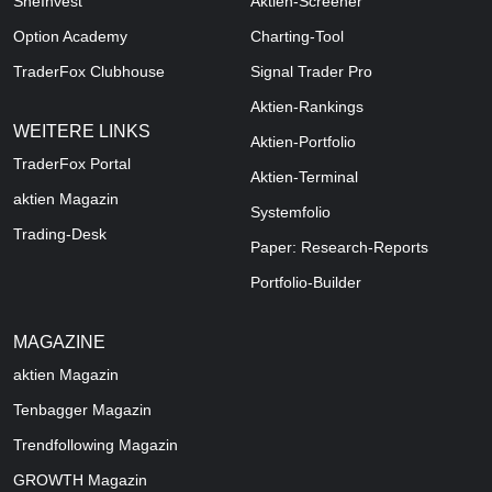
SheInvest
Aktien-Screener
Option Academy
Charting-Tool
TraderFox Clubhouse
Signal Trader Pro
Aktien-Rankings
WEITERE LINKS
Aktien-Portfolio
TraderFox Portal
Aktien-Terminal
aktien Magazin
Systemfolio
Trading-Desk
Paper: Research-Reports
Portfolio-Builder
MAGAZINE
aktien
Magazin
Tenbagger Magazin
Trendfollowing Magazin
GROWTH
Magazin