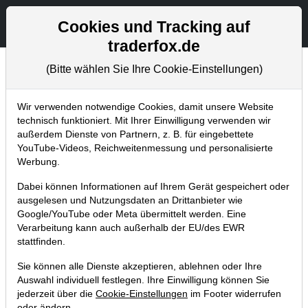
Aktien- und Artikelsuche
Seite
Cookies und Tracking auf
traderfox.de
(Bitte wählen Sie Ihre Cookie-Einstellungen)
Chartanalysen
Home
Blog
Chartanalysen
Wir verwenden notwendige Cookies, damit unsere Website
technisch funktioniert. Mit Ihrer Einwilligung verwenden wir
außerdem Dienste von Partnern, z. B. für eingebettete
Chartanalyse Bayer: Ein Fass ohne
YouTube-Videos, Reichweitenmessung und personalisierte
Boden oder langfristige
Werbung.
Einstiegsgelegenheit?
Dabei können Informationen auf Ihrem Gerät gespeichert oder
ausgelesen und Nutzungsdaten an Drittanbieter wie
07.09.2018 um 15:47 Uhr
|
P. Uhlschmied
Google/YouTube oder Meta übermittelt werden. Eine
Verarbeitung kann auch außerhalb der EU/des EWR
stattfinden.
Sie können alle Dienste akzeptieren, ablehnen oder Ihre
Auswahl individuell festlegen. Ihre Einwilligung können Sie
jederzeit über die
Cookie-Einstellungen
im Footer widerrufen
oder ändern.