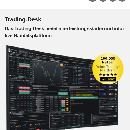
Trading-Desk
Das Trading-
Desk bie­tet eine leis­tungs­star­ke und in­tui­
tive Han­dels­platt­form