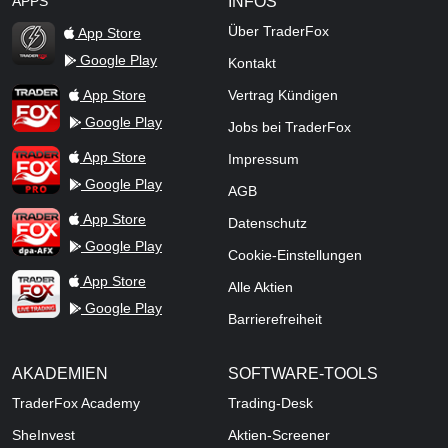
APPS
INFOS
Über TraderFox
App Store
Google Play
Kontakt
TraderFox Flash
TraderFox App
App Store
Vertrag Kündigen
Google Play
Jobs bei TraderFox
TraderFox Pro
App Store
Impressum
Google Play
AGB
TraderFox dpa-AFX ProFeed
App Store
Datenschutz
Google Play
Cookie-Einstellungen
TraderFox Live Trading
App Store
Alle Aktien
Google Play
Barrierefreiheit
AKADEMIEN
SOFTWARE-TOOLS
TraderFox Academy
Trading-Desk
SheInvest
Aktien-Screener