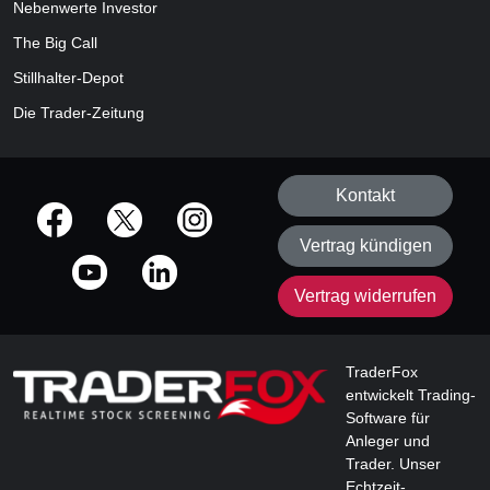
Nebenwerte Investor
The Big Call
Stillhalter-Depot
Die Trader-Zeitung
Kontakt
offizielle Social Media-Accounts
Vertrag kündigen
Vertrag widerrufen
TraderFox
entwickelt Trading-
Software für
Anleger und
Trader. Unser
Echtzeit-