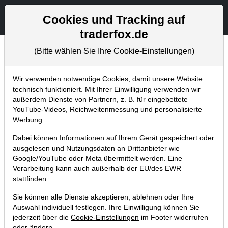
Aktien- und Artikelsuche
Seite
Cookies und Tracking auf
traderfox.de
(Bitte wählen Sie Ihre Cookie-Einstellungen)
Chartanalysen
Home
Blog
Chartanalysen
Wir verwenden notwendige Cookies, damit unsere Website
technisch funktioniert. Mit Ihrer Einwilligung verwenden wir
außerdem Dienste von Partnern, z. B. für eingebettete
Chartanalyse Bayer: iSKS als
YouTube-Videos, Reichweitenmessung und personalisierte
übergeordnete Umkehrformation?
Werbung.
25.10.2019 um 16:31 Uhr
|
P. Uhlschmied
Dabei können Informationen auf Ihrem Gerät gespeichert oder
ausgelesen und Nutzungsdaten an Drittanbieter wie
Google/YouTube oder Meta übermittelt werden. Eine
Verarbeitung kann auch außerhalb der EU/des EWR
stattfinden.
Sie können alle Dienste akzeptieren, ablehnen oder Ihre
Auswahl individuell festlegen. Ihre Einwilligung können Sie
jederzeit über die
Cookie-Einstellungen
im Footer widerrufen
oder ändern.