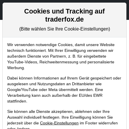
Aktien- und Artikelsuche
Seite
Cookies und Tracking auf
traderfox.de
(Bitte wählen Sie Ihre Cookie-Einstellungen)
Chartanalysen
Home
Blog
Chartanalysen
Wir verwenden notwendige Cookies, damit unsere Website
technisch funktioniert. Mit Ihrer Einwilligung verwenden wir
außerdem Dienste von Partnern, z. B. für eingebettete
Chartanalyse Bayer: Wann beginnt
YouTube-Videos, Reichweitenmessung und personalisierte
die Aktie wieder zu steigen?
Werbung.
07.12.2018 um 16:19 Uhr
|
P. Uhlschmied
Dabei können Informationen auf Ihrem Gerät gespeichert oder
ausgelesen und Nutzungsdaten an Drittanbieter wie
Google/YouTube oder Meta übermittelt werden. Eine
Verarbeitung kann auch außerhalb der EU/des EWR
stattfinden.
Sie können alle Dienste akzeptieren, ablehnen oder Ihre
Auswahl individuell festlegen. Ihre Einwilligung können Sie
jederzeit über die
Cookie-Einstellungen
im Footer widerrufen
oder ändern.