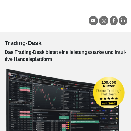
Trading-Desk
Das Trading-
Desk bie­tet eine leis­tungs­star­ke und in­tui­
tive Han­dels­platt­form