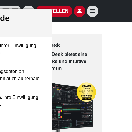
izielle Social Media-Accounts
Aktien- und Artikelsuche öffnen
Seitennavigation öf
BESTELLEN
.de
Trading-Desk
Ihrer Einwilligung
s,
Das Trading-
Desk bie­tet eine
leis­tungs­star­ke und in­tui­tive
Han­dels­platt­form
ngsdaten an
kann auch außerhalb
. Ihre Einwilligung
.