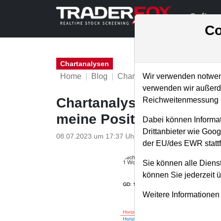
Softwa
Co
Chartanalysen
Home
Blog
Chartanalysen
Wir verwenden notwend
verwenden wir außerde
Chartanalyse Bechtle: I
Reichweitenmessung u
meine Positionen weiter 
Dabei können Informat
Drittanbieter wie Goo
08.07.2023 um 17:37 Uhr
|
P. Uhlschmied
der EU/des EWR stattf
Sie können alle Dienst
können Sie jederzeit 
Weitere Informationen