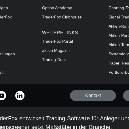
digen
Option Academy
Charting-T
aderFox
TraderFox Clubhouse
Signal Tra
Aktien-Ran
WEITERE LINKS
Aktien-Port
TraderFox Portal
Aktien-Ter
aktien Magazin
ellungen
Systemfoli
Trading-Desk
Paper: Res
eit
Portfolio-B
Kontakt
derFox entwickelt Trading-Software für Anleger un
ienscreener setzt Maßstäbe in der Branche.