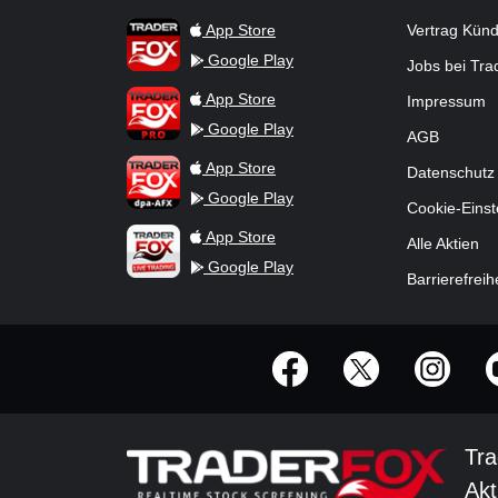
TraderFox Flash
TraderFox App
App Store
Vertrag Kün
Google Play
Jobs bei Tr
TraderFox Pro
App Store
Impressum
Google Play
AGB
TraderFox dpa-AFX ProFeed
App Store
Datenschutz
Google Play
Cookie-Einst
TraderFox Live Trading
App Store
Alle Aktien
Google Play
Barrierefreih
offizielle Social Media-Accounts
Tra
Akt