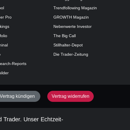
ool
Trendfollowing Magazin
der Pro
GROWTH
Magazin
kings
Nebenwerte Investor
folio
The Big Call
minal
Stillhalter-Depot
o
Die Trader-Zeitung
earch-Reports
uilder
Vertrag kündigen
Vertrag widerrufen
d Trader. Unser Echtzeit-