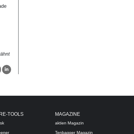
rade
wähnt
RE-TOOLS
MAGAZINE
sk
aktien
Magazin
eener
Tenbagger Magazin