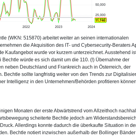
htle (WKN: 515870) arbeitet weiter an seinen internationalen
nehmen die Akquisition des IT- und Cybersecurity-Beraters Ap
de Kaufangebot wurde vor kurzem unterzeichnet. Ausstehend ist
 Bechtle würde es sich damit um die 110. (!) Übernahme der
hen neben Deutschland und Frankreich auch in Österreich, der
echtle sollte langfristig weiter von den Trends zur Digitalisie
her Intelligenz in den Unternehmen/Behörden profitieren können
einigen Monaten der erste Abwärtstrend vom Allzeithoch nachhal
rtsbewegung scheiterte Bechtle jedoch am Widerstandsbereich
 Druck. Allerdings konnte dadurch die überkaufte Situation in de
en. Bechtle notiert inzwischen außerhalb der Bollinger Bänder