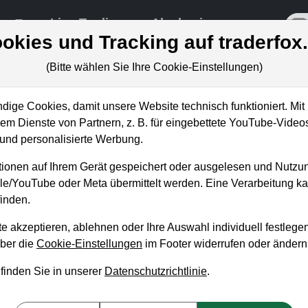
re
Live-Trading
Akademie
off
okies und Tracking auf traderfox
(Bitte wählen Sie Ihre Cookie-Einstellungen)
ige Cookies, damit unsere Website technisch funktioniert. Mit 
m Dienste von Partnern, z. B. für eingebettete YouTube-Video
ch nutze dieses Niveau und stocke
nd personalisierte Werbung.
auf!
ionen auf Ihrem Gerät gespeichert oder ausgelesen und Nutzu
gle/YouTube oder Meta übermittelt werden. Eine Verarbeitung 
inden.
e akzeptieren, ablehnen oder Ihre Auswahl individuell festlegen
über die
Cookie-Einstellungen
im Footer widerrufen oder ändern
 finden Sie in unserer
Datenschutzrichtlinie
.