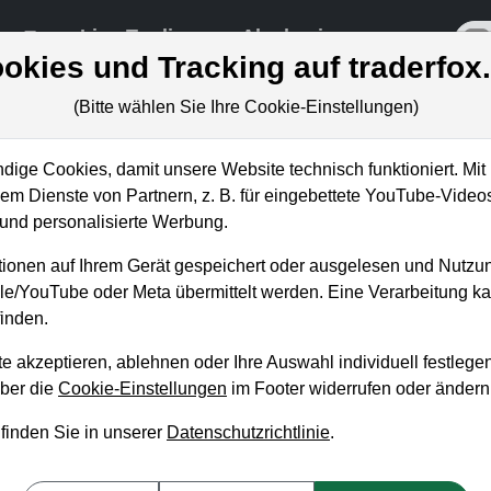
re
Live-Trading
Akademie
off
okies und Tracking auf traderfox
(Bitte wählen Sie Ihre Cookie-Einstellungen)
ige Cookies, damit unsere Website technisch funktioniert. Mit 
m Dienste von Partnern, z. B. für eingebettete YouTube-Video
: Umsatz mehr als verdoppelt! Li
nd personalisierte Werbung.
genheit vor?
ionen auf Ihrem Gerät gespeichert oder ausgelesen und Nutzu
gle/YouTube oder Meta übermittelt werden. Eine Verarbeitung 
inden.
e akzeptieren, ablehnen oder Ihre Auswahl individuell festlegen
über die
Cookie-Einstellungen
im Footer widerrufen oder ändern
 finden Sie in unserer
Datenschutzrichtlinie
.