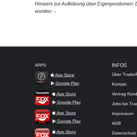
Hinweis zur Aufklärung über Eigenpositionen: De
wurden: -.
APPS
INFOS
Über Trader
App Store
Google Play
Kontakt
TraderFox Flash
TraderFox App
App Store
Vertrag Kün
Google Play
Jobs bei Tr
TraderFox Pro
App Store
Impressum
Google Play
AGB
TraderFox dpa-AFX ProFeed
App Store
Datenschutz