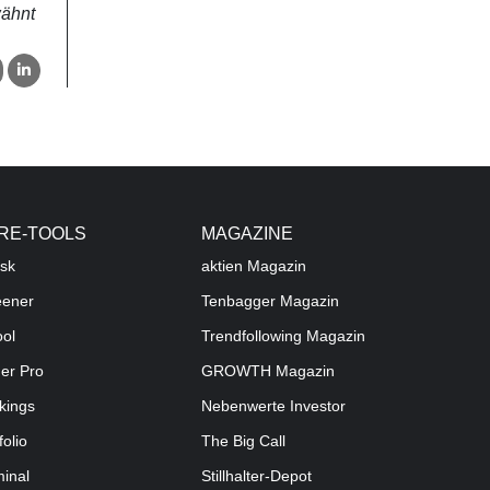
wähnt
RE-TOOLS
MAGAZINE
sk
aktien
Magazin
eener
Tenbagger Magazin
ool
Trendfollowing Magazin
der Pro
GROWTH
Magazin
kings
Nebenwerte Investor
folio
The Big Call
minal
Stillhalter-Depot