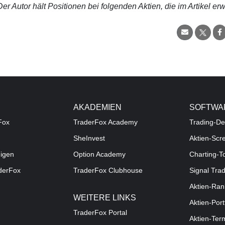
r Autor hält Positionen bei folgenden Aktien, die im Artikel er
AKADEMIEN
SOFTWA
Fox
TraderFox Academy
Trading-De
SheInvest
Aktien-Scr
digen
Option Academy
Charting-T
aderFox
TraderFox Clubhouse
Signal Tra
Aktien-Ran
WEITERE LINKS
Aktien-Port
TraderFox Portal
Aktien-Ter