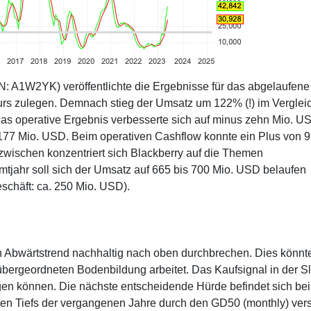
 A1W2YK) veröffentlichte die Ergebnisse für das abgelaufene
urs zulegen. Demnach stieg der Umsatz um 122% (!) im Verglei
as operative Ergebnis verbesserte sich auf minus zehn Mio. U
s 177 Mio. USD. Beim operativen Cashflow konnte ein Plus von 
nzwischen konzentriert sich Blackberry auf die Themen
mtjahr soll sich der Umsatz auf 665 bis 700 Mio. USD belaufen
eschäft: ca. 250 Mio. USD).
en Abwärtstrend nachhaltig nach oben durchbrechen. Dies könnt
r übergeordneten Bodenbildung arbeitet. Das Kaufsignal in der S
rgen können. Die nächste entscheidende Hürde befindet sich bei
n Tiefs der vergangenen Jahre durch den GD50 (monthly) vers