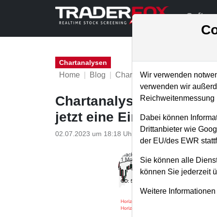
Softwa
Co
Chartanalysen
Home
Blog
Chartanalysen
Wir verwenden notwend
verwenden wir außerde
Chartanalyse Blackberry
Reichweitenmessung u
jetzt eine Einstiegsgele
Dabei können Informat
Drittanbieter wie Goo
02.07.2023 um 18:18 Uhr
|
P. Uhlschmied
der EU/des EWR stattf
Sie können alle Dienst
können Sie jederzeit 
Weitere Informationen