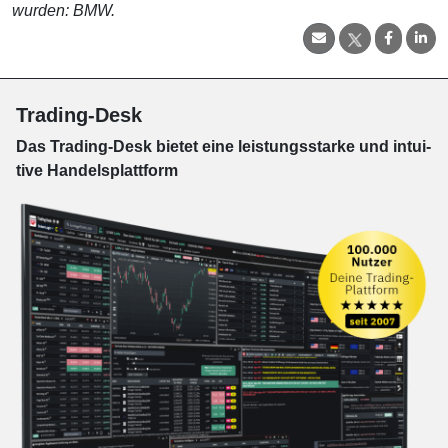
wurden: BMW.
Trading-Desk
Das Trading-
Desk bie­tet eine leis­tungs­star­ke und in­tui­
tive Han­dels­platt­form