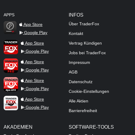
APPS
INFOS
Über TraderFox
App Store
Google Play
Kontakt
TraderFox Flash
TraderFox App
App Store
Vertrag Kündigen
Google Play
Jobs bei TraderFox
TraderFox Pro
App Store
Impressum
Google Play
AGB
TraderFox dpa-AFX ProFeed
App Store
Datenschutz
Google Play
Cookie-Einstellungen
TraderFox Live Trading
App Store
Alle Aktien
Google Play
Barrierefreiheit
AKADEMIEN
SOFTWARE-TOOLS