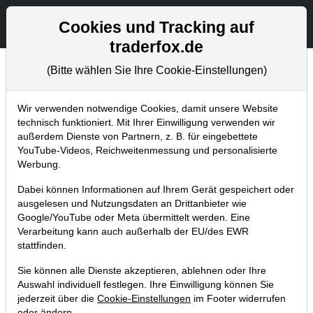
Aktien- und Artikelsuche
Seite
Cookies und Tracking auf
traderfox.de
(Bitte wählen Sie Ihre Cookie-Einstellungen)
Chartanalysen
Home
Blog
Chartanalysen
Wir verwenden notwendige Cookies, damit unsere Website
technisch funktioniert. Mit Ihrer Einwilligung verwenden wir
außerdem Dienste von Partnern, z. B. für eingebettete
Chartanalyse BMW: Wie geht es nach
YouTube-Videos, Reichweitenmessung und personalisierte
dem Fehlausbruch weiter? Kann die
Werbung.
Blockchain-Phantasie stützen?
Dabei können Informationen auf Ihrem Gerät gespeichert oder
ausgelesen und Nutzungsdaten an Drittanbieter wie
02.03.2018 um 18:33 Uhr
|
P. Uhlschmied
Google/YouTube oder Meta übermittelt werden. Eine
Verarbeitung kann auch außerhalb der EU/des EWR
stattfinden.
Sie können alle Dienste akzeptieren, ablehnen oder Ihre
Auswahl individuell festlegen. Ihre Einwilligung können Sie
jederzeit über die
Cookie-Einstellungen
im Footer widerrufen
oder ändern.