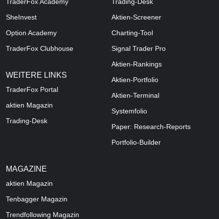
TraderFox Academy
Trading-Desk
SheInvest
Aktien-Screener
Option Academy
Charting-Tool
TraderFox Clubhouse
Signal Trader Pro
Aktien-Rankings
WEITERE LINKS
Aktien-Portfolio
TraderFox Portal
Aktien-Terminal
aktien Magazin
Systemfolio
Trading-Desk
Paper: Research-Reports
Portfolio-Builder
MAGAZINE
aktien
Magazin
Tenbagger Magazin
Trendfollowing Magazin