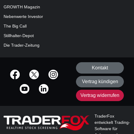
GROWTH
Magazin
Nebenwerte Investor
The Big Call
Stillhalter-Depot
Die Trader-Zeitung
Kontakt
offizielle Social Media-Accounts
Vertrag kündigen
Vertrag widerrufen
TraderFox
entwickelt Trading-
Software für