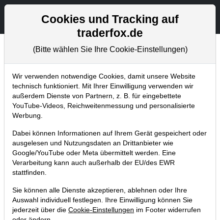
Aktien- und Artikelsuche
Seite
Cookies und Tracking auf
traderfox.de
(Bitte wählen Sie Ihre Cookie-Einstellungen)
Chartanalysen
Home
Blog
Chartanalysen
Wir verwenden notwendige Cookies, damit unsere Website
technisch funktioniert. Mit Ihrer Einwilligung verwenden wir
außerdem Dienste von Partnern, z. B. für eingebettete
Chartanalyse Boeing: Einstiegszone
YouTube-Videos, Reichweitenmessung und personalisierte
wurde angesteuert – ist die Aktie jetzt
Werbung.
ein Kauf?
Dabei können Informationen auf Ihrem Gerät gespeichert oder
ausgelesen und Nutzungsdaten an Drittanbieter wie
10.08.2020 um 07:26 Uhr
|
P. Uhlschmied
Google/YouTube oder Meta übermittelt werden. Eine
Verarbeitung kann auch außerhalb der EU/des EWR
stattfinden.
Sie können alle Dienste akzeptieren, ablehnen oder Ihre
Auswahl individuell festlegen. Ihre Einwilligung können Sie
jederzeit über die
Cookie-Einstellungen
im Footer widerrufen
oder ändern.