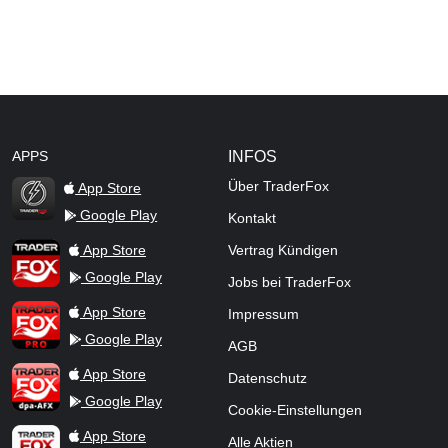
APPS
INFOS
Über TraderFox
App Store
Google Play
Kontakt
TraderFox Flash
TraderFox App
App Store
Vertrag Kündigen
Google Play
Jobs bei TraderFox
TraderFox Pro
App Store
Impressum
Google Play
AGB
TraderFox dpa-AFX ProFeed
App Store
Datenschutz
Google Play
Cookie-Einstellungen
TraderFox Live Trading
App Store
Alle Aktien