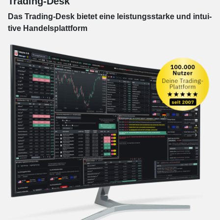
Trading-Desk
Das Trading-
Desk bie­tet eine leis­tungs­star­ke und in­tui­
tive Han­dels­platt­form