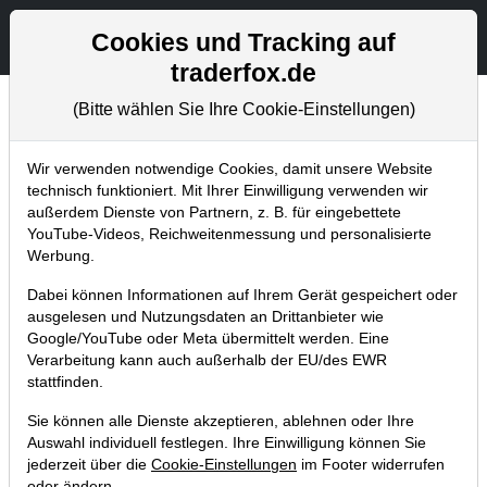
Aktien- und Artikelsuche
Seite
Cookies und Tracking auf
traderfox.de
(Bitte wählen Sie Ihre Cookie-Einstellungen)
Chartanalysen
Home
Blog
Chartanalysen
Wir verwenden notwendige Cookies, damit unsere Website
technisch funktioniert. Mit Ihrer Einwilligung verwenden wir
außerdem Dienste von Partnern, z. B. für eingebettete
Chartanalyse BYD: Aktie im Sinkflug -
YouTube-Videos, Reichweitenmessung und personalisierte
Warren Buffet verkauft seine Anteile!
Werbung.
Jetzt aussteigen?
Dabei können Informationen auf Ihrem Gerät gespeichert oder
ausgelesen und Nutzungsdaten an Drittanbieter wie
03.09.2022 um 13:35 Uhr
|
P. Uhlschmied
Google/YouTube oder Meta übermittelt werden. Eine
Verarbeitung kann auch außerhalb der EU/des EWR
stattfinden.
Sie können alle Dienste akzeptieren, ablehnen oder Ihre
Auswahl individuell festlegen. Ihre Einwilligung können Sie
jederzeit über die
Cookie-Einstellungen
im Footer widerrufen
oder ändern.