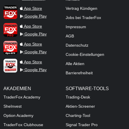
TraderFox Flash
TraderFox App
App Store
Vertrag Kündigen
Google Play
Jobs bei TraderFox
TraderFox Pro
App Store
Impressum
Google Play
AGB
TraderFox dpa-AFX ProFeed
App Store
Datenschutz
Google Play
Cookie-Einstellungen
TraderFox Live Trading
App Store
Alle Aktien
Google Play
Barrierefreiheit
AKADEMIEN
SOFTWARE-TOOLS
TraderFox Academy
Trading-Desk
SheInvest
Aktien-Screener
Option Academy
Charting-Tool
TraderFox Clubhouse
Signal Trader Pro