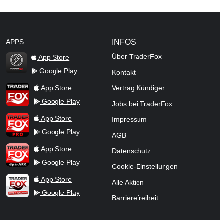
APPS
INFOS
Über TraderFox
App Store
Google Play
Kontakt
TraderFox Flash
TraderFox App
App Store
Vertrag Kündigen
Google Play
Jobs bei TraderFox
TraderFox Pro
App Store
Impressum
Google Play
AGB
TraderFox dpa-AFX ProFeed
App Store
Datenschutz
Google Play
Cookie-Einstellungen
TraderFox Live Trading
App Store
Alle Aktien
Google Play
Barrierefreiheit