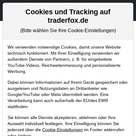
Aktien- und Artikelsuche
Seite
Cookies und Tracking auf
traderfox.de
(Bitte wählen Sie Ihre Cookie-Einstellungen)
Chartanalysen
Home
Blog
Chartanalysen
Wir verwenden notwendige Cookies, damit unsere Website
technisch funktioniert. Mit Ihrer Einwilligung verwenden wir
außerdem Dienste von Partnern, z. B. für eingebettete
Chartanalyse BYD: Big-Picture
YouTube-Videos, Reichweitenmessung und personalisierte
Breakout! Chinesischer
Werbung.
Automobilhersteller vor
Dabei können Informationen auf Ihrem Gerät gespeichert oder
Trendfortsetzung!
ausgelesen und Nutzungsdaten an Drittanbieter wie
Google/YouTube oder Meta übermittelt werden. Eine
13.12.2018 um 19:03 Uhr
|
P. Uhlschmied
Verarbeitung kann auch außerhalb der EU/des EWR
stattfinden.
Sie können alle Dienste akzeptieren, ablehnen oder Ihre
Auswahl individuell festlegen. Ihre Einwilligung können Sie
jederzeit über die
Cookie-Einstellungen
im Footer widerrufen
oder ändern.