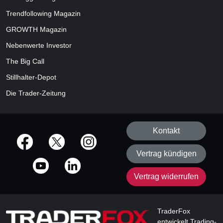
Trendfollowing Magazin
GROWTH
Magazin
Nebenwerte Investor
The Big Call
Stillhalter-Depot
Die Trader-Zeitung
Kontakt
offizielle Social Media-Accounts
Vertrag kündigen
Vertrag widerrufen
TraderFox
entwickelt Trading-