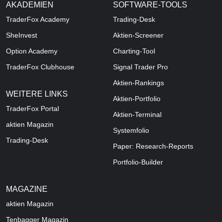
AKADEMIEN
SOFTWARE-TOOLS
TraderFox Academy
Trading-Desk
SheInvest
Aktien-Screener
Option Academy
Charting-Tool
TraderFox Clubhouse
Signal Trader Pro
Aktien-Rankings
WEITERE LINKS
Aktien-Portfolio
TraderFox Portal
Aktien-Terminal
aktien Magazin
Systemfolio
Trading-Desk
Paper: Research-Reports
Portfolio-Builder
MAGAZINE
aktien
Magazin
Tenbagger Magazin