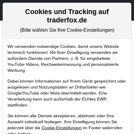
Aktien- und Artikelsuche
Seite
Cookies und Tracking auf
traderfox.de
(Bitte wählen Sie Ihre Cookie-Einstellungen)
Chartanalysen
Home
Blog
Chartanalysen
Wir verwenden notwendige Cookies, damit unsere Website
technisch funktioniert. Mit Ihrer Einwilligung verwenden wir
außerdem Dienste von Partnern, z. B. für eingebettete
Chartanalyse BYD: Chinas größter
YouTube-Videos, Reichweitenmessung und personalisierte
Elektroauto-Hersteller startet
Werbung.
durch!
Dabei können Informationen auf Ihrem Gerät gespeichert oder
ausgelesen und Nutzungsdaten an Drittanbieter wie
23.09.2017 um 09:08 Uhr
|
P. Uhlschmied
Google/YouTube oder Meta übermittelt werden. Eine
Verarbeitung kann auch außerhalb der EU/des EWR
stattfinden.
Sie können alle Dienste akzeptieren, ablehnen oder Ihre
Auswahl individuell festlegen. Ihre Einwilligung können Sie
jederzeit über die
Cookie-Einstellungen
im Footer widerrufen
oder ändern.