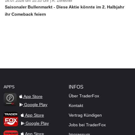
16.07.2026 um 10:33 Uhr |
A. Zehetner
Saisonaler Bullenmarkt - Diese Aktie könnte im 2. Halbjahr
ihr Comeback feiern
APPS
INFOS
Über TraderFox
App Store
Google Play
Kontakt
TraderFox Flash
TraderFox App
App Store
Vertrag Kündigen
Google Play
Jobs bei TraderFox
TraderFox Pro
App Store
Impressum