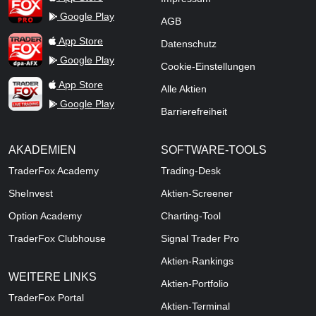
Google Play
AGB
TraderFox dpa-AFX ProFeed
App Store
Datenschutz
Google Play
Cookie-Einstellungen
TraderFox Live Trading
App Store
Alle Aktien
Google Play
Barrierefreiheit
AKADEMIEN
SOFTWARE-TOOLS
TraderFox Academy
Trading-Desk
SheInvest
Aktien-Screener
Option Academy
Charting-Tool
TraderFox Clubhouse
Signal Trader Pro
Aktien-Rankings
WEITERE LINKS
Aktien-Portfolio
TraderFox Portal
Aktien-Terminal