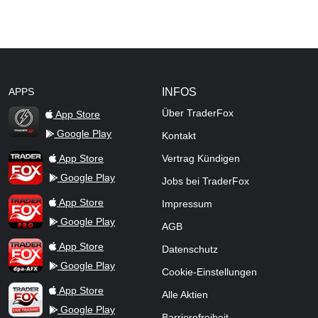
APPS
INFOS
Über TraderFox
App Store
Google Play
Kontakt
TraderFox Flash
TraderFox App
App Store
Vertrag Kündigen
Google Play
Jobs bei TraderFox
TraderFox Pro
App Store
Impressum
Google Play
AGB
TraderFox dpa-AFX ProFeed
App Store
Datenschutz
Google Play
Cookie-Einstellungen
TraderFox Live Trading
App Store
Alle Aktien
Google Play
Barrierefreiheit