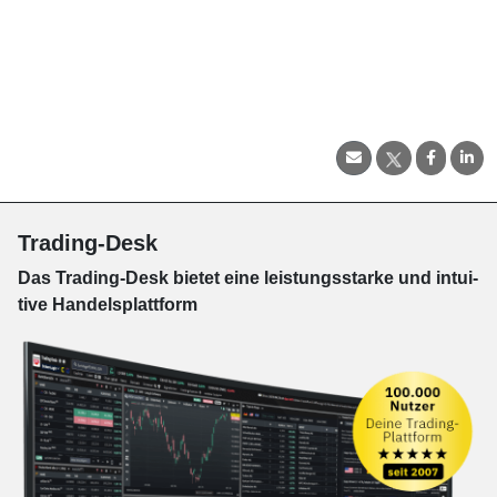
Trading-Desk
Das Trading-
Desk bie­tet eine leis­tungs­star­ke und in­tui­
tive Han­dels­platt­form