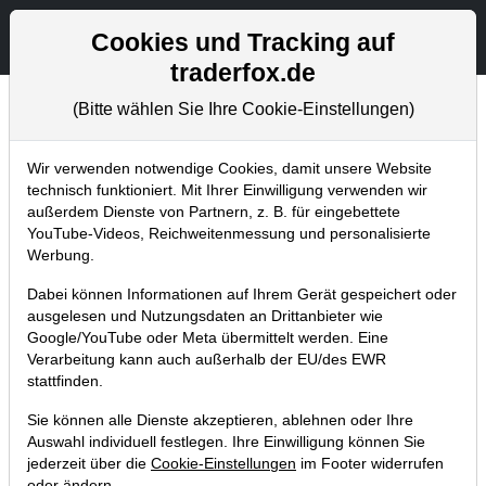
Aktien- und Artikelsuche
Seite
Cookies und Tracking auf
traderfox.de
(Bitte wählen Sie Ihre Cookie-Einstellungen)
Chartanalysen
Home
Blog
Chartanalysen
Wir verwenden notwendige Cookies, damit unsere Website
technisch funktioniert. Mit Ihrer Einwilligung verwenden wir
außerdem Dienste von Partnern, z. B. für eingebettete
Chartanalyse BYD: macht sich die
YouTube-Videos, Reichweitenmessung und personalisierte
Geduld endlich bezahlt?
Werbung.
09.03.2018 um 18:41 Uhr
|
P. Uhlschmied
Dabei können Informationen auf Ihrem Gerät gespeichert oder
ausgelesen und Nutzungsdaten an Drittanbieter wie
Google/YouTube oder Meta übermittelt werden. Eine
Verarbeitung kann auch außerhalb der EU/des EWR
stattfinden.
Sie können alle Dienste akzeptieren, ablehnen oder Ihre
Auswahl individuell festlegen. Ihre Einwilligung können Sie
jederzeit über die
Cookie-Einstellungen
im Footer widerrufen
oder ändern.