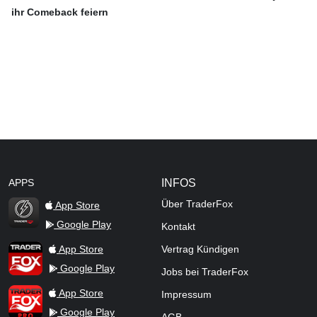
ihr Comeback feiern
APPS
INFOS
Über TraderFox
App Store
Google Play
Kontakt
TraderFox Flash
TraderFox App
App Store
Vertrag Kündigen
Google Play
Jobs bei TraderFox
TraderFox Pro
App Store
Impressum
Google Play