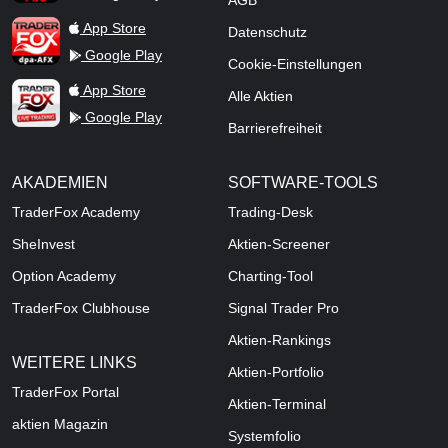
AGB
TraderFox dpa-AFX ProFeed
App Store
Datenschutz
Google Play
Cookie-Einstellungen
TraderFox Live Trading
App Store
Alle Aktien
Google Play
Barrierefreiheit
AKADEMIEN
SOFTWARE-TOOLS
TraderFox Academy
Trading-Desk
SheInvest
Aktien-Screener
Option Academy
Charting-Tool
TraderFox Clubhouse
Signal Trader Pro
Aktien-Rankings
WEITERE LINKS
Aktien-Portfolio
TraderFox Portal
Aktien-Terminal
aktien Magazin
Systemfolio