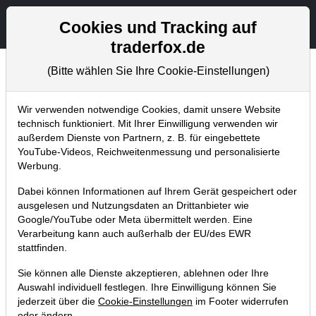
Aktien- und Artikelsuche
Seite
Cookies und Tracking auf
traderfox.de
(Bitte wählen Sie Ihre Cookie-Einstellungen)
Chartanalysen
Home
Blog
Chartanalysen
Wir verwenden notwendige Cookies, damit unsere Website
technisch funktioniert. Mit Ihrer Einwilligung verwenden wir
außerdem Dienste von Partnern, z. B. für eingebettete
Chartanalyse BYD: wann gelingt
YouTube-Videos, Reichweitenmessung und personalisierte
endlich der Breakout aus dem
Werbung.
Abwärtstrend?
Dabei können Informationen auf Ihrem Gerät gespeichert oder
ausgelesen und Nutzungsdaten an Drittanbieter wie
03.04.2020 um 09:22 Uhr
|
P. Uhlschmied
Google/YouTube oder Meta übermittelt werden. Eine
Verarbeitung kann auch außerhalb der EU/des EWR
stattfinden.
Sie können alle Dienste akzeptieren, ablehnen oder Ihre
Auswahl individuell festlegen. Ihre Einwilligung können Sie
jederzeit über die
Cookie-Einstellungen
im Footer widerrufen
oder ändern.