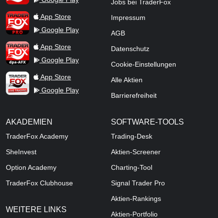
Jobs bei TraderFox
TraderFox Pro
App Store
Impressum
Google Play
AGB
TraderFox dpa-AFX ProFeed
App Store
Datenschutz
Google Play
Cookie-Einstellungen
TraderFox Live Trading
App Store
Alle Aktien
Google Play
Barrierefreiheit
AKADEMIEN
SOFTWARE-TOOLS
TraderFox Academy
Trading-Desk
SheInvest
Aktien-Screener
Option Academy
Charting-Tool
TraderFox Clubhouse
Signal Trader Pro
Aktien-Rankings
WEITERE LINKS
Aktien-Portfolio