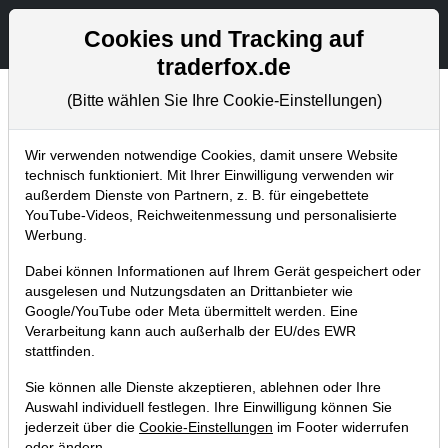
Aktien- und Artikelsuche
Seite
Cookies und Tracking auf
traderfox.de
(Bitte wählen Sie Ihre Cookie-Einstellungen)
Chartanalysen
Home
Blog
Chartanalysen
Wir verwenden notwendige Cookies, damit unsere Website
technisch funktioniert. Mit Ihrer Einwilligung verwenden wir
außerdem Dienste von Partnern, z. B. für eingebettete
Chartanalyse BYD: Zitterpartie
YouTube-Videos, Reichweitenmessung und personalisierte
steigt – 80% Kurspotenzial oder
Werbung.
30% Risiko?
Dabei können Informationen auf Ihrem Gerät gespeichert oder
ausgelesen und Nutzungsdaten an Drittanbieter wie
24.05.2019 um 17:49 Uhr
|
P. Uhlschmied
Google/YouTube oder Meta übermittelt werden. Eine
Verarbeitung kann auch außerhalb der EU/des EWR
stattfinden.
Sie können alle Dienste akzeptieren, ablehnen oder Ihre
Auswahl individuell festlegen. Ihre Einwilligung können Sie
jederzeit über die
Cookie-Einstellungen
im Footer widerrufen
oder ändern.