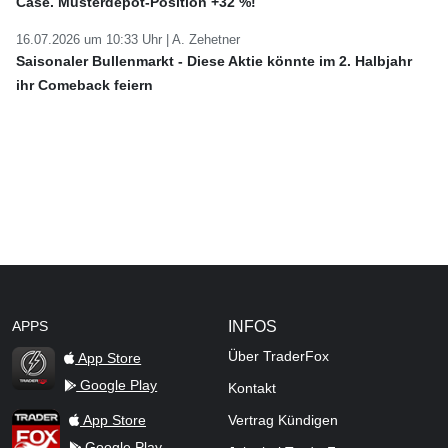
Case. Musterdepot-Position +32 %!
16.07.2026 um 10:33 Uhr |
A. Zehetner
Saisonaler Bullenmarkt - Diese Aktie könnte im 2. Halbjahr
ihr Comeback feiern
APPS
INFOS
Über TraderFox
App Store
Google Play
Kontakt
TraderFox Flash
TraderFox App
App Store
Vertrag Kündigen
Google Play