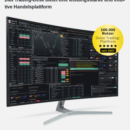
tive Han­dels­platt­form