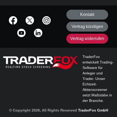
Kontakt
offizielle Social Media-Accounts
Vertrag kündigen
Vertrag widerrufen
TraderFox
entwickelt Trading-
Software für
Anleger und
Trader. Unser
Echtzeit-
Aktienscreener
setzt Maßstäbe in
der Branche.
© Copyright 2026, All Rights Reserved
TraderFox GmbH