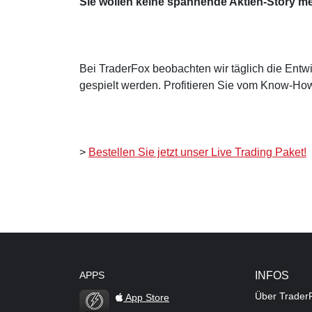
Sie wollen keine spannende Aktien-Story m
Bei TraderFox beobachten wir täglich die Entwi
gespielt werden. Profitieren Sie vom Know-How
>
Bestellen Sie jetzt unser Live Trading Paket!
APPS
INFOS
Über Trader
App Store