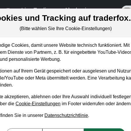
re
Live-Trading
Akademie
off
okies und Tracking auf traderfox
(Bitte wählen Sie Ihre Cookie-Einstellungen)
ige Cookies, damit unsere Website technisch funktioniert. Mit 
m Dienste von Partnern, z. B. für eingebettete YouTube-Video
: Wird der massive Einbruch
nd personalisierte Werbung.
ionen auf Ihrem Gerät gespeichert oder ausgelesen und Nutzu
gle/YouTube oder Meta übermittelt werden. Eine Verarbeitung 
inden.
e akzeptieren, ablehnen oder Ihre Auswahl individuell festlegen
über die
Cookie-Einstellungen
im Footer widerrufen oder ändern
 finden Sie in unserer
Datenschutzrichtlinie
.