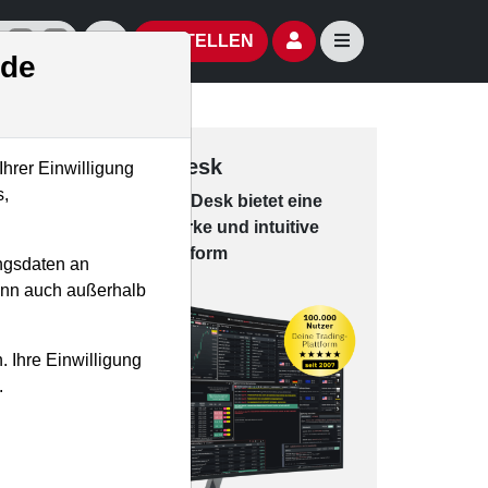
izielle Social Media-Accounts
Aktien- und Artikelsuche öffnen
Seitennavigation öf
BESTELLEN
.de
Trading-Desk
Ihrer Einwilligung
s,
Das Trading-
Desk bie­tet eine
leis­tungs­star­ke und in­tui­tive
Han­dels­platt­form
ngsdaten an
kann auch außerhalb
. Ihre Einwilligung
.