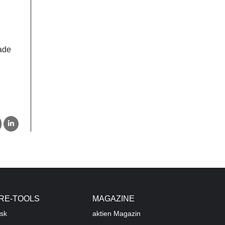
rade
RE-TOOLS
MAGAZINE
sk
aktien
Magazin