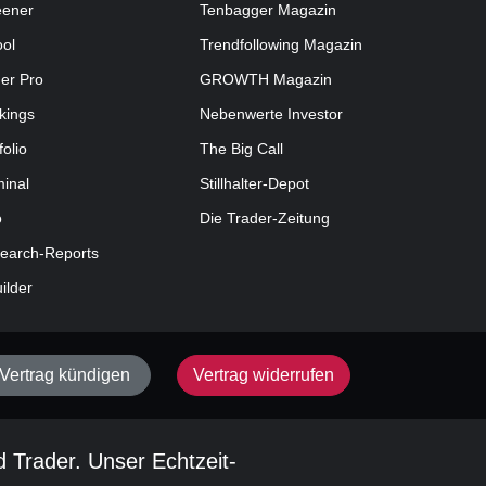
eener
Tenbagger Magazin
ool
Trendfollowing Magazin
der Pro
GROWTH
Magazin
kings
Nebenwerte Investor
folio
The Big Call
minal
Stillhalter-Depot
o
Die Trader-Zeitung
earch-Reports
uilder
Vertrag kündigen
Vertrag widerrufen
d Trader. Unser Echtzeit-