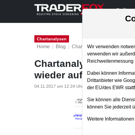
Softwa
Co
Chartanalysen
Home
Blog
Chartanalysen
Wir verwenden notwend
verwenden wir außerde
Chartanalyse Celgene
Reichweitenmessung u
wieder aufgefangen?
Dabei können Informat
Drittanbieter wie Goo
04.11.2017 um 12:24 Uhr
|
P. Uhlschmied
der EU/des EWR stattf
Sie können alle Dienst
können Sie jederzeit 
Weitere Informationen