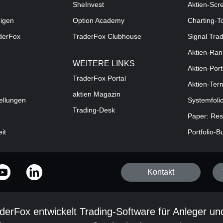
SheInvest
Aktien-Scr
digen
Option Academy
Charting-T
aderFox
TraderFox Clubhouse
Signal Tra
Aktien-Ran
WEITERE LINKS
Aktien-Port
TraderFox Portal
Aktien-Ter
aktien Magazin
ellungen
Systemfoli
Trading-Desk
Paper: Res
eit
Portfolio-B
Kontakt
derFox entwickelt Trading-Software für Anleger un