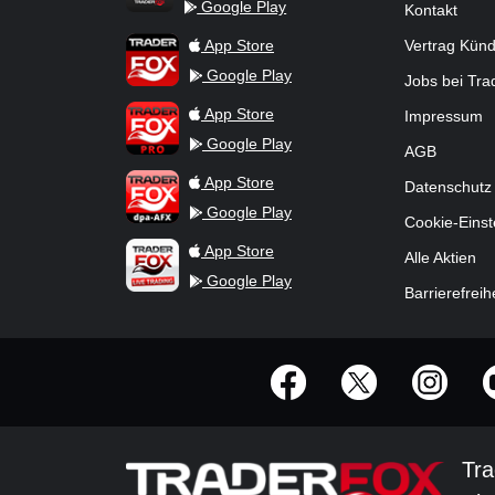
Google Play
Kontakt
TraderFox Flash
TraderFox App
App Store
Vertrag Kün
Google Play
Jobs bei Tr
TraderFox Pro
App Store
Impressum
Google Play
AGB
TraderFox dpa-AFX ProFeed
App Store
Datenschutz
Google Play
Cookie-Einst
TraderFox Live Trading
App Store
Alle Aktien
Google Play
Barrierefreih
offizielle Social Media-Accounts
Tra