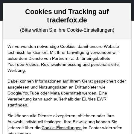
Aktien- und Artikelsuche
Seite
Cookies und Tracking auf
traderfox.de
(Bitte wählen Sie Ihre Cookie-Einstellungen)
Chartanalysen
Home
Blog
Chartanalysen
Wir verwenden notwendige Cookies, damit unsere Website
technisch funktioniert. Mit Ihrer Einwilligung verwenden wir
außerdem Dienste von Partnern, z. B. für eingebettete
Chartanalyse Coca-Cola: Wie geht
YouTube-Videos, Reichweitenmessung und personalisierte
es nach dem Milliarden-Verlust
Werbung.
weiter?
Dabei können Informationen auf Ihrem Gerät gespeichert oder
ausgelesen und Nutzungsdaten an Drittanbieter wie
16.02.2018 um 15:53 Uhr
|
P. Uhlschmied
Google/YouTube oder Meta übermittelt werden. Eine
Verarbeitung kann auch außerhalb der EU/des EWR
stattfinden.
Sie können alle Dienste akzeptieren, ablehnen oder Ihre
Auswahl individuell festlegen. Ihre Einwilligung können Sie
jederzeit über die
Cookie-Einstellungen
im Footer widerrufen
oder ändern.