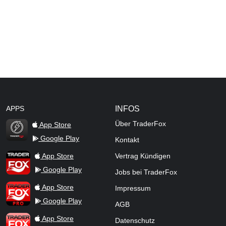
APPS
INFOS
Über TraderFox
App Store
Google Play
Kontakt
TraderFox Flash
TraderFox App
App Store
Vertrag Kündigen
Google Play
Jobs bei TraderFox
TraderFox Pro
App Store
Impressum
Google Play
AGB
TraderFox dpa-AFX ProFeed
App Store
Datenschutz