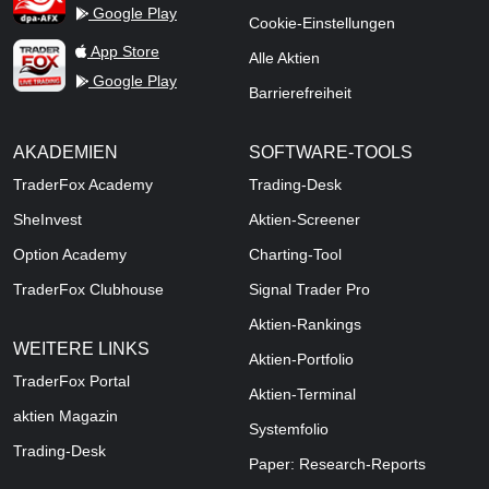
Google Play
Cookie-Einstellungen
TraderFox Live Trading
App Store
Alle Aktien
Google Play
Barrierefreiheit
AKADEMIEN
SOFTWARE-TOOLS
TraderFox Academy
Trading-Desk
SheInvest
Aktien-Screener
Option Academy
Charting-Tool
TraderFox Clubhouse
Signal Trader Pro
Aktien-Rankings
WEITERE LINKS
Aktien-Portfolio
TraderFox Portal
Aktien-Terminal
aktien Magazin
Systemfolio
Trading-Desk
Paper: Research-Reports