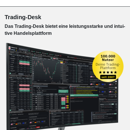
Trading-Desk
Das Trading-
Desk bie­tet eine leis­tungs­star­ke und in­tui­
tive Han­dels­platt­form