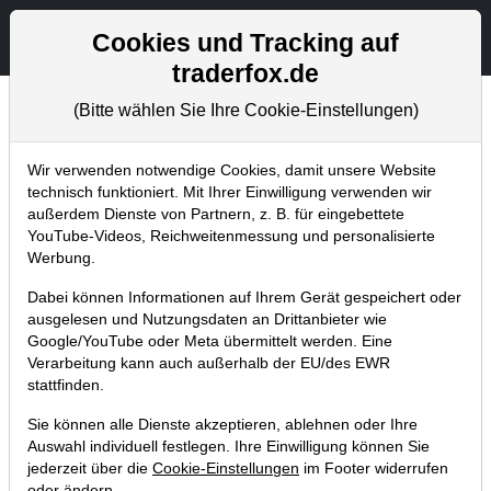
Aktien- und Artikelsuche
Seite
Cookies und Tracking auf
traderfox.de
(Bitte wählen Sie Ihre Cookie-Einstellungen)
Chartanalysen
Home
Blog
Chartanalysen
Wir verwenden notwendige Cookies, damit unsere Website
technisch funktioniert. Mit Ihrer Einwilligung verwenden wir
außerdem Dienste von Partnern, z. B. für eingebettete
Chartanalyse Daimler: Endlich
YouTube-Videos, Reichweitenmessung und personalisierte
mal eine gute Nachricht?
Werbung.
Dabei können Informationen auf Ihrem Gerät gespeichert oder
27.06.2018 um 08:34 Uhr
|
P. Uhlschmied
ausgelesen und Nutzungsdaten an Drittanbieter wie
Google/YouTube oder Meta übermittelt werden. Eine
Verarbeitung kann auch außerhalb der EU/des EWR
stattfinden.
Sie können alle Dienste akzeptieren, ablehnen oder Ihre
Auswahl individuell festlegen. Ihre Einwilligung können Sie
jederzeit über die
Cookie-Einstellungen
im Footer widerrufen
oder ändern.