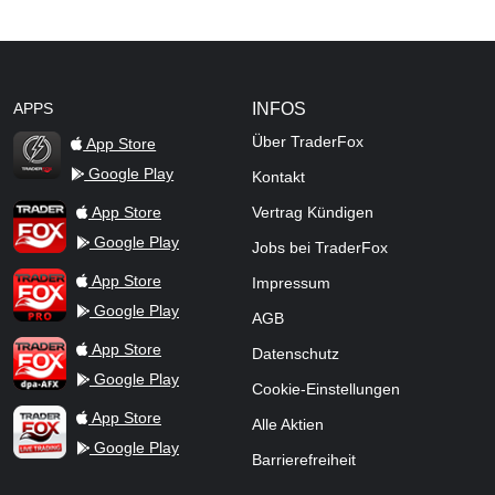
APPS
INFOS
Über TraderFox
App Store
Google Play
Kontakt
TraderFox Flash
TraderFox App
App Store
Vertrag Kündigen
Google Play
Jobs bei TraderFox
TraderFox Pro
App Store
Impressum
Google Play
AGB
TraderFox dpa-AFX ProFeed
App Store
Datenschutz
Google Play
Cookie-Einstellungen
TraderFox Live Trading
App Store
Alle Aktien
Google Play
Barrierefreiheit