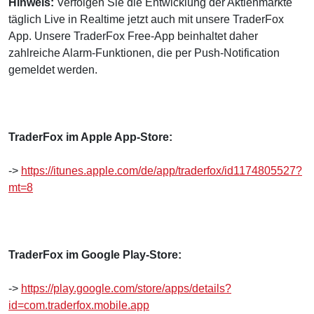
Hinweis:
Verfolgen Sie die Entwicklung der Aktienmärkte
täglich Live in Realtime jetzt auch mit unsere TraderFox
App. Unsere TraderFox Free-App beinhaltet daher
zahlreiche Alarm-Funktionen, die per Push-Notification
gemeldet werden.
TraderFox im Apple App-Store:
->
https://itunes.apple.com/de/app/traderfox/id1174805527?
mt=8
TraderFox im Google Play-Store:
->
https://play.google.com/store/apps/details?
id=com.traderfox.mobile.app