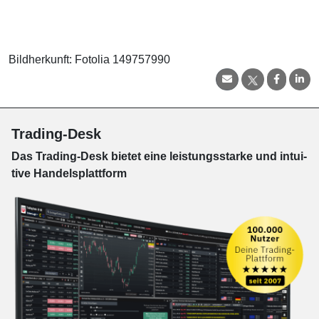
Bildherkunft: Fotolia 149757990
Trading-Desk
Das Trading-
Desk bie­tet eine leis­tungs­star­ke und in­tui­
tive Han­dels­platt­form