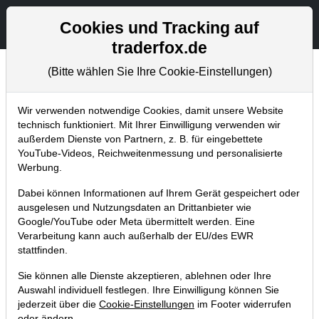
Aktien- und Artikelsuche
Seite
Cookies und Tracking auf
traderfox.de
(Bitte wählen Sie Ihre Cookie-Einstellungen)
Chartanalysen
Home
Blog
Chartanalysen
Wir verwenden notwendige Cookies, damit unsere Website
technisch funktioniert. Mit Ihrer Einwilligung verwenden wir
außerdem Dienste von Partnern, z. B. für eingebettete
Chartanalyse Dollar General: Dieser
YouTube-Videos, Reichweitenmessung und personalisierte
Einzelhändler zeigt sich von Amazon
Werbung.
unbeeindruckt!
Dabei können Informationen auf Ihrem Gerät gespeichert oder
ausgelesen und Nutzungsdaten an Drittanbieter wie
23.05.2017 um 11:12 Uhr
|
P. Uhlschmied
Google/YouTube oder Meta übermittelt werden. Eine
Verarbeitung kann auch außerhalb der EU/des EWR
stattfinden.
Sie können alle Dienste akzeptieren, ablehnen oder Ihre
Auswahl individuell festlegen. Ihre Einwilligung können Sie
jederzeit über die
Cookie-Einstellungen
im Footer widerrufen
oder ändern.