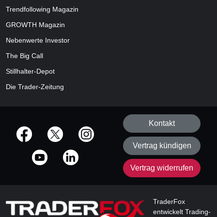
Trendfollowing Magazin
GROWTH
Magazin
Nebenwerte Investor
The Big Call
Stillhalter-Depot
Die Trader-Zeitung
Kontakt
offizielle Social Media-Accounts
Vertrag kündigen
Vertrag widerrufen
TraderFox
entwickelt Trading-