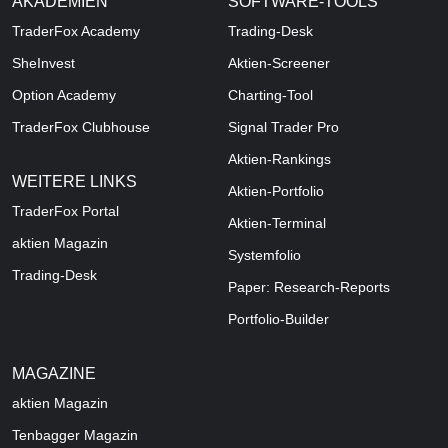
AKADEMIEN
SOFTWARE-TOOLS
TraderFox Academy
Trading-Desk
SheInvest
Aktien-Screener
Option Academy
Charting-Tool
TraderFox Clubhouse
Signal Trader Pro
Aktien-Rankings
WEITERE LINKS
Aktien-Portfolio
TraderFox Portal
Aktien-Terminal
aktien Magazin
Systemfolio
Trading-Desk
Paper: Research-Reports
Portfolio-Builder
MAGAZINE
aktien
Magazin
Tenbagger Magazin