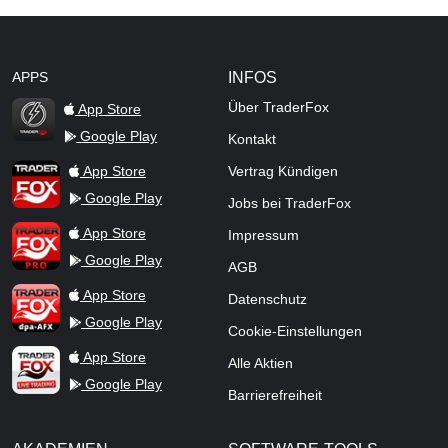
APPS
INFOS
Über TraderFox
App Store
Google Play
Kontakt
TraderFox Flash
TraderFox App
App Store
Vertrag Kündigen
Google Play
Jobs bei TraderFox
TraderFox Pro
App Store
Impressum
Google Play
AGB
TraderFox dpa-AFX ProFeed
App Store
Datenschutz
Google Play
Cookie-Einstellungen
TraderFox Live Trading
App Store
Alle Aktien
Google Play
Barrierefreiheit