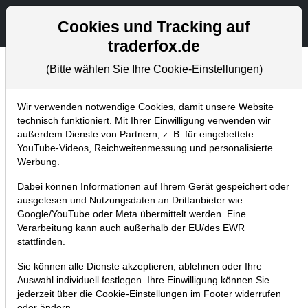
Aktien- und Artikelsuche
Seite
Cookies und Tracking auf
traderfox.de
(Bitte wählen Sie Ihre Cookie-Einstellungen)
Chartanalysen
Home
Blog
Chartanalysen
Wir verwenden notwendige Cookies, damit unsere Website
technisch funktioniert. Mit Ihrer Einwilligung verwenden wir
außerdem Dienste von Partnern, z. B. für eingebettete
Chartanalyse Enphase Energy: Mit
YouTube-Videos, Reichweitenmessung und personalisierte
dieser Aktie vom Solarboom
Werbung.
profitieren?
Dabei können Informationen auf Ihrem Gerät gespeichert oder
ausgelesen und Nutzungsdaten an Drittanbieter wie
09.04.2023 um 10:29 Uhr
|
P. Uhlschmied
Google/YouTube oder Meta übermittelt werden. Eine
Verarbeitung kann auch außerhalb der EU/des EWR
stattfinden.
Sie können alle Dienste akzeptieren, ablehnen oder Ihre
Auswahl individuell festlegen. Ihre Einwilligung können Sie
jederzeit über die
Cookie-Einstellungen
im Footer widerrufen
oder ändern.