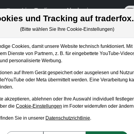
re
Live-Trading
Akademie
off
okies und Tracking auf traderfox
(Bitte wählen Sie Ihre Cookie-Einstellungen)
ige Cookies, damit unsere Website technisch funktioniert. Mit 
m Dienste von Partnern, z. B. für eingebettete YouTube-Video
auder: Einstiegsgelegenheit 
nd personalisierte Werbung.
ionen auf Ihrem Gerät gespeichert oder ausgelesen und Nutzu
gle/YouTube oder Meta übermittelt werden. Eine Verarbeitung 
inden.
e akzeptieren, ablehnen oder Ihre Auswahl individuell festlegen
über die
Cookie-Einstellungen
im Footer widerrufen oder ändern
 finden Sie in unserer
Datenschutzrichtlinie
.