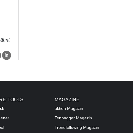
wähnt
RE-TOOLS
MAGAZINE
sk
aktien
Magazin
eener
Tenbagger Magazin
ool
Trendfollowing Magazin