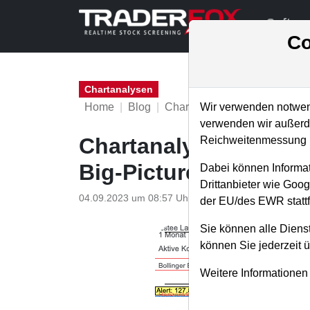
Softwa
Co
Chartanalysen
Home
Blog
Chartanalysen
Wir verwenden notwend
verwenden wir außerde
Chartanalyse Estee L
Reichweitenmessung u
Big-Picture!
Dabei können Informat
Drittanbieter wie Goo
04.09.2023 um 08:57 Uhr
|
P. Uhlschmied
der EU/des EWR stattf
Sie können alle Dienst
können Sie jederzeit 
Weitere Informationen