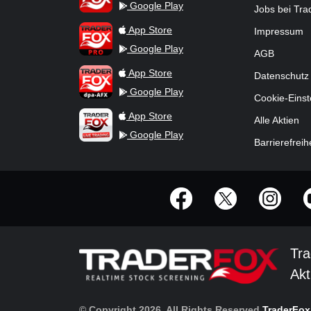
Google Play
Jobs bei Tr
TraderFox Pro
App Store
Impressum
Google Play
AGB
TraderFox dpa-AFX ProFeed
App Store
Datenschutz
Google Play
Cookie-Einst
TraderFox Live Trading
App Store
Alle Aktien
Google Play
Barrierefreih
offizielle Social Media-Accounts
Tra
Akt
© Copyright 2026, All Rights Reserved
TraderFo