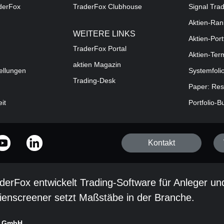
aderFox
TraderFox Clubhouse
Signal Tra
Aktien-Ran
WEITERE LINKS
Aktien-Port
TraderFox Portal
Aktien-Ter
aktien Magazin
ellungen
Systemfoli
Trading-Desk
Paper: Res
eit
Portfolio-B
Kontakt
derFox entwickelt Trading-Software für Anleger un
ienscreener setzt Maßstäbe in der Branche.
x GmbH