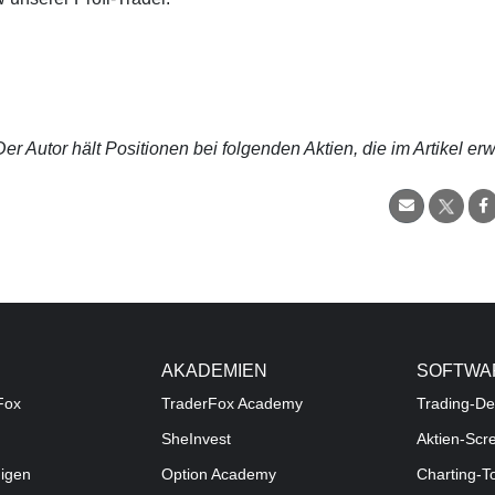
r Autor hält Positionen bei folgenden Aktien, die im Artikel er
AKADEMIEN
SOFTWA
Fox
TraderFox Academy
Trading-De
SheInvest
Aktien-Scr
digen
Option Academy
Charting-T