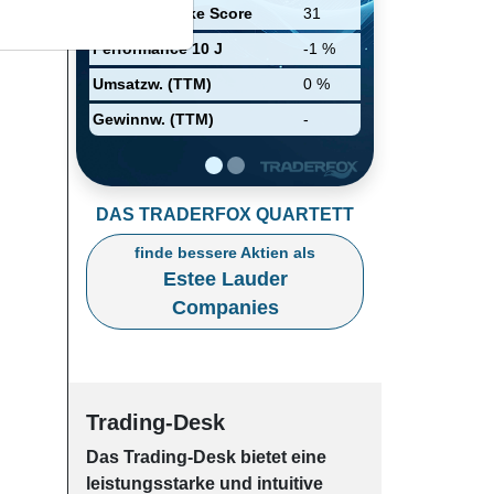
erwirtschaftete Estée Lauder
Relative Stärke Score
31
41% des Umsatzes und über
zwei Drittel des
Performance 10 J
-1 %
Betriebsergebnisses in Europa,
dem Mittleren Osten und Afrika
Umsatzw. (TTM)
0 %
sowie 37% des Umsatzes auf
Gewinnw. (TTM)
-
dem amerikanischen Kontinent.
DAS TRADERFOX QUARTETT
finde bessere Aktien als
Estee Lauder
Companies
Trading-Desk
Das Trading-
Desk bie­tet eine
leis­tungs­star­ke und in­tui­tive