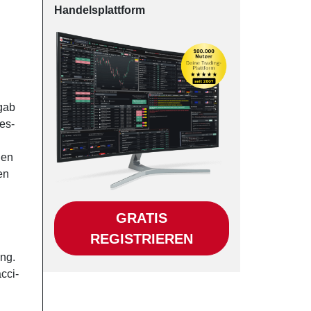
Han­dels­platt­form
gab
es-
nen
en
GRATIS
REGISTRIEREN
ung.
cci-