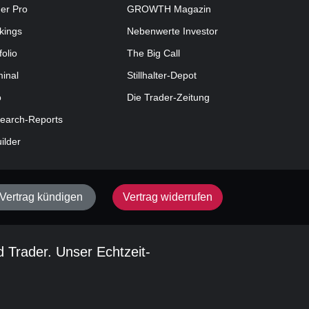
der Pro
GROWTH
Magazin
kings
Nebenwerte Investor
folio
The Big Call
minal
Stillhalter-Depot
o
Die Trader-Zeitung
earch-Reports
uilder
Vertrag kündigen
Vertrag widerrufen
d Trader. Unser Echtzeit-