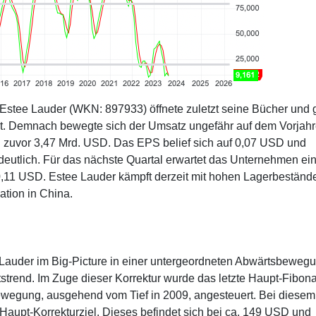
tee Lauder (WKN: 897933) öffnete zuletzt seine Bücher und 
nt. Demnach bewegte sich der Umsatz ungefähr auf dem Vorjahr
n zuvor 3,47 Mrd. USD. Das EPS belief sich auf 0,07 USD und
deutlich. Für das nächste Quartal erwartet das Unternehmen ei
,11 USD. Estee Lauder kämpft derzeit mit hohen Lagerbeständ
ation in China.
e Lauder im Big-Picture in einer untergeordneten Abwärtsbeweg
tstrend. Im Zuge dieser Korrektur wurde das letzte Haupt-Fibona
egung, ausgehend vom Tief in 2009, angesteuert. Bei diesem
Haupt-Korrekturziel. Dieses befindet sich bei ca. 149 USD und