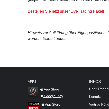
Bestellen Sie jetzt unser Live Trading Paket!
Hinweis zur Aufklärung über Eigenpositionen: De
wurden: Estee Lauder.
APPS
INFOS
Über Trader
App Store
Google Play
Kontakt
TraderFox Flash
TraderFox App
App Store
Vertrag Kün