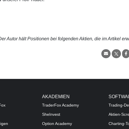
r Autor hält Positionen bei folgenden Aktien, die im Artikel er
AKADEMIEN
SOFTWA
Fox
TraderFox Academy
Trading-De
SheInvest
Aktien-Scr
digen
Option Academy
Charting-T