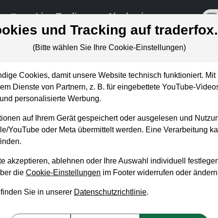
re
Live-Trading
Akademie
off
okies und Tracking auf traderfox
(Bitte wählen Sie Ihre Cookie-Einstellungen)
ige Cookies, damit unsere Website technisch funktioniert. Mit 
m Dienste von Partnern, z. B. für eingebettete YouTube-Video
ktie vor massivem Kaufsignal
nd personalisierte Werbung.
ionen auf Ihrem Gerät gespeichert oder ausgelesen und Nutzu
gle/YouTube oder Meta übermittelt werden. Eine Verarbeitung 
inden.
e akzeptieren, ablehnen oder Ihre Auswahl individuell festlegen
über die
Cookie-Einstellungen
im Footer widerrufen oder ändern
 finden Sie in unserer
Datenschutzrichtlinie
.