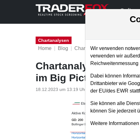
Softwa
Co
Chartanalysen
Home
Blog
Chartanalysen
Wir verwenden notwend
verwenden wir außerde
Chartanalyse Etsy: A
Reichweitenmessung u
im Big Picture!
Dabei können Informat
Drittanbieter wie Goo
18.12.2023 um 13:19 Uhr
|
P. Uhlschmied
der EU/des EWR stattf
Sie können alle Dienst
können Sie jederzeit 
Weitere Informationen