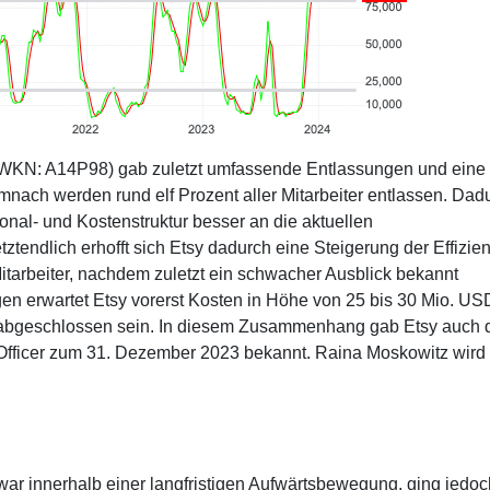
(WKN: A14P98) gab zuletzt umfassende Entlassungen und eine
ch werden rund elf Prozent aller Mitarbeiter entlassen. Dad
onal- und Kostenstruktur besser an die aktuellen
endlich erhofft sich Etsy dadurch eine Steigerung der Effizien
tarbeiter, nachdem zuletzt ein schwacher Ausblick bekannt
n erwartet Etsy vorerst Kosten in Höhe von 25 bis 30 Mio. US
4 abgeschlossen sein. In diesem Zusammenhang gab Etsy auch 
 Officer zum 31. Dezember 2023 bekannt. Raina Moskowitz wird
zwar innerhalb einer langfristigen Aufwärtsbewegung, ging jedoc