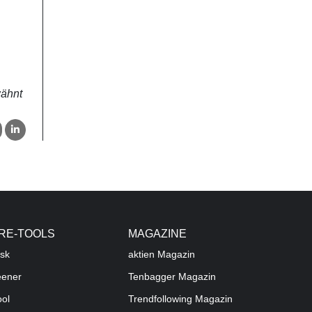
wähnt
RE-TOOLS
MAGAZINE
sk
aktien
Magazin
eener
Tenbagger Magazin
ool
Trendfollowing Magazin