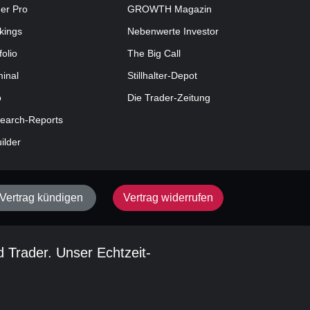
der Pro
GROWTH
Magazin
kings
Nebenwerte Investor
folio
The Big Call
minal
Stillhalter-Depot
o
Die Trader-Zeitung
earch-Reports
uilder
Vertrag kündigen
Vertrag widerrufen
d Trader. Unser Echtzeit-