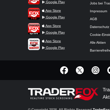
Google Play
Jobs bei Tr
TraderFox Pro
App Store
Impressum
Google Play
AGB
TraderFox dpa-AFX ProFeed
App Store
Datenschutz
Google Play
Cookie-Einst
TraderFox Live Trading
App Store
Alle Aktien
Google Play
Barrierefreih
offizielle Social Media-Accounts
Tra
Akt
© Copyright 2026, All Rights Reserved
TraderFo