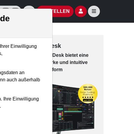
izielle Social Media-Accounts
Aktien- und Artikelsuche öffnen
Seitennavigation öf
BESTELLEN
.de
Trading-Desk
Ihrer Einwilligung
s,
Das Trading-
Desk bie­tet eine
leis­tungs­star­ke und in­tui­tive
Han­dels­platt­form
ngsdaten an
kann auch außerhalb
. Ihre Einwilligung
.