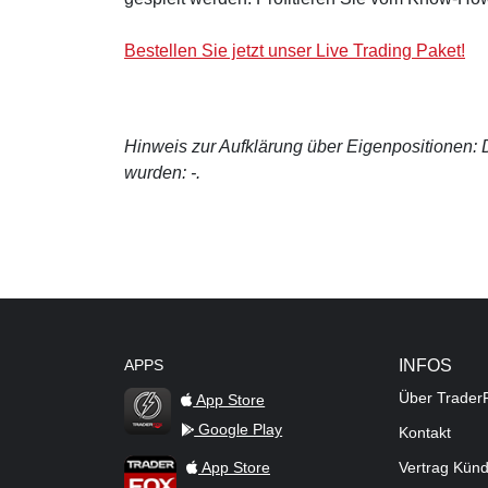
Bestellen Sie jetzt unser Live Trading Paket!
Hinweis zur Aufklärung über Eigenpositionen: De
wurden: -.
APPS
INFOS
Über Trader
App Store
Google Play
Kontakt
TraderFox Flash
TraderFox App
App Store
Vertrag Kün