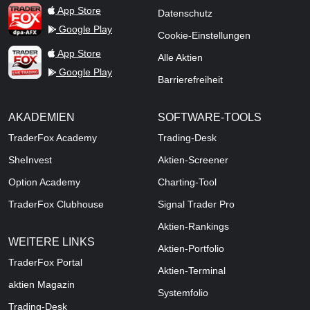
TraderFox dpa-AFX ProFeed
App Store
Datenschutz
Google Play
Cookie-Einstellungen
TraderFox Live Trading
App Store
Alle Aktien
Google Play
Barrierefreiheit
AKADEMIEN
SOFTWARE-TOOLS
TraderFox Academy
Trading-Desk
SheInvest
Aktien-Screener
Option Academy
Charting-Tool
TraderFox Clubhouse
Signal Trader Pro
Aktien-Rankings
WEITERE LINKS
Aktien-Portfolio
TraderFox Portal
Aktien-Terminal
aktien Magazin
Systemfolio
Trading-Desk