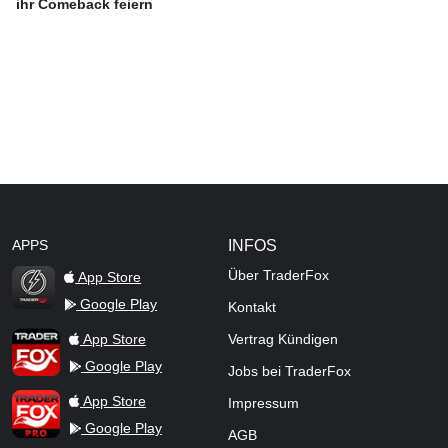
ihr Comeback feiern
APPS
INFOS
Über TraderFox
App Store
Google Play
Kontakt
TraderFox Flash
TraderFox App
App Store
Vertrag Kündigen
Google Play
Jobs bei TraderFox
TraderFox Pro
App Store
Impressum
Google Play
AGB