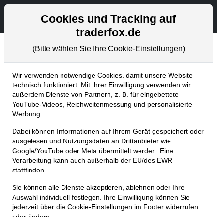
Aktien- und Artikelsuche
Seite
Cookies und Tracking auf
traderfox.de
(Bitte wählen Sie Ihre Cookie-Einstellungen)
Chartanalysen
Home
Blog
Chartanalysen
Wir verwenden notwendige Cookies, damit unsere Website
technisch funktioniert. Mit Ihrer Einwilligung verwenden wir
außerdem Dienste von Partnern, z. B. für eingebettete
Chartanalyse Etsy: leitet die
YouTube-Videos, Reichweitenmessung und personalisierte
Kaufempfehlung den Turnaround
Werbung.
ein?
Dabei können Informationen auf Ihrem Gerät gespeichert oder
ausgelesen und Nutzungsdaten an Drittanbieter wie
02.07.2022 um 13:43 Uhr
|
P. Uhlschmied
Google/YouTube oder Meta übermittelt werden. Eine
Verarbeitung kann auch außerhalb der EU/des EWR
stattfinden.
Sie können alle Dienste akzeptieren, ablehnen oder Ihre
Auswahl individuell festlegen. Ihre Einwilligung können Sie
jederzeit über die
Cookie-Einstellungen
im Footer widerrufen
oder ändern.