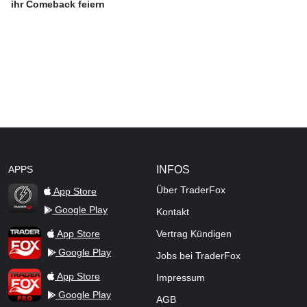
ihr Comeback feiern
APPS
INFOS
Über TraderFox
App Store
Google Play
Kontakt
TraderFox Flash
TraderFox App
App Store
Vertrag Kündigen
Google Play
Jobs bei TraderFox
TraderFox Pro
App Store
Impressum
Google Play
AGB