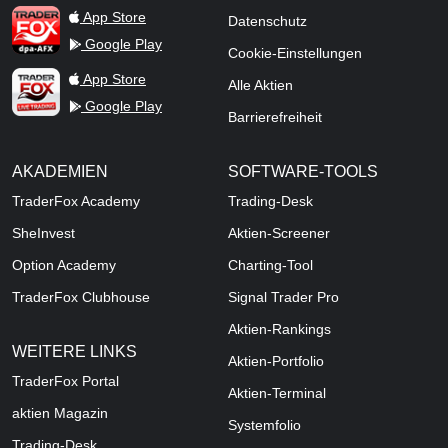
TraderFox dpa-AFX ProFeed
App Store
Datenschutz
Google Play
Cookie-Einstellungen
TraderFox Live Trading
App Store
Alle Aktien
Google Play
Barrierefreiheit
AKADEMIEN
SOFTWARE-TOOLS
TraderFox Academy
Trading-Desk
SheInvest
Aktien-Screener
Option Academy
Charting-Tool
TraderFox Clubhouse
Signal Trader Pro
Aktien-Rankings
WEITERE LINKS
Aktien-Portfolio
TraderFox Portal
Aktien-Terminal
aktien Magazin
Systemfolio
Trading-Desk