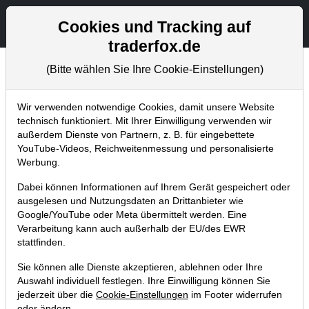
Aktien- und Artikelsuche
Seite
Cookies und Tracking auf
traderfox.de
(Bitte wählen Sie Ihre Cookie-Einstellungen)
Chartanalysen
Home
Blog
Chartanalysen
Wir verwenden notwendige Cookies, damit unsere Website
technisch funktioniert. Mit Ihrer Einwilligung verwenden wir
außerdem Dienste von Partnern, z. B. für eingebettete
Chartanalyse Facebook: Breakout
YouTube-Videos, Reichweitenmessung und personalisierte
zur Trendfortsetzung und neuen
Werbung.
Allzeithochs!
Dabei können Informationen auf Ihrem Gerät gespeichert oder
ausgelesen und Nutzungsdaten an Drittanbieter wie
25.10.2019 um 21:01 Uhr
|
P. Uhlschmied
Google/YouTube oder Meta übermittelt werden. Eine
Verarbeitung kann auch außerhalb der EU/des EWR
stattfinden.
Sie können alle Dienste akzeptieren, ablehnen oder Ihre
Auswahl individuell festlegen. Ihre Einwilligung können Sie
jederzeit über die
Cookie-Einstellungen
im Footer widerrufen
oder ändern.