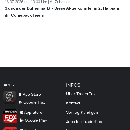
16.07.2026 um 10:33 Uhr |
A. Zehetner
Saisonaler Bullenmarkt - Diese Aktie könnte im 2. Halbjahr
ihr Comeback feiern
APPS
INFOS
Über TraderFox
App Store
Google Play
Kontakt
TraderFox Flash
TraderFox App
App Store
Vertrag Kündigen
Google Play
Jobs bei TraderFox
TraderFox Pro