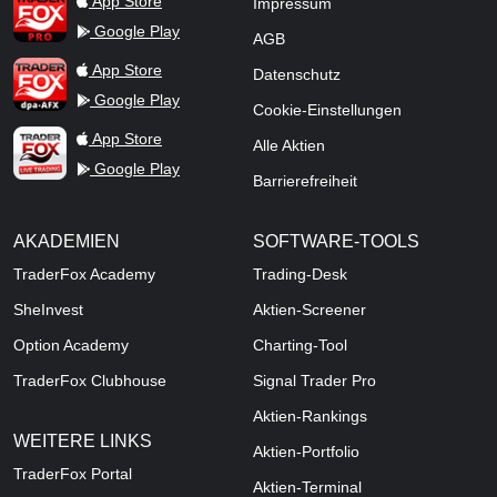
App Store
Impressum
Google Play
AGB
TraderFox dpa-AFX ProFeed
App Store
Datenschutz
Google Play
Cookie-Einstellungen
TraderFox Live Trading
App Store
Alle Aktien
Google Play
Barrierefreiheit
AKADEMIEN
SOFTWARE-TOOLS
TraderFox Academy
Trading-Desk
SheInvest
Aktien-Screener
Option Academy
Charting-Tool
TraderFox Clubhouse
Signal Trader Pro
Aktien-Rankings
WEITERE LINKS
Aktien-Portfolio
TraderFox Portal
Aktien-Terminal