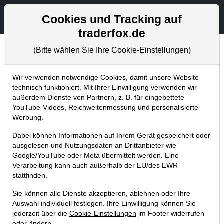
Aktien- und Artikelsuche
Seite
Cookies und Tracking auf
traderfox.de
(Bitte wählen Sie Ihre Cookie-Einstellungen)
Chartanalysen
Home
Blog
Chartanalysen
Wir verwenden notwendige Cookies, damit unsere Website
technisch funktioniert. Mit Ihrer Einwilligung verwenden wir
außerdem Dienste von Partnern, z. B. für eingebettete
Chartanalyse Facebook: drohende
YouTube-Videos, Reichweitenmessung und personalisierte
Milliardenstrafen, starke
Werbung.
Quartalszahlen – wie reagiert die
Dabei können Informationen auf Ihrem Gerät gespeichert oder
Aktie?
ausgelesen und Nutzungsdaten an Drittanbieter wie
Google/YouTube oder Meta übermittelt werden. Eine
26.04.2019 um 14:05 Uhr
|
P. Uhlschmied
Verarbeitung kann auch außerhalb der EU/des EWR
stattfinden.
Sie können alle Dienste akzeptieren, ablehnen oder Ihre
Auswahl individuell festlegen. Ihre Einwilligung können Sie
jederzeit über die
Cookie-Einstellungen
im Footer widerrufen
oder ändern.