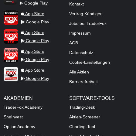
Google Play
Kontakt
TraderFox Flash
TraderFox App
App Store
Vertrag Kündigen
Google Play
Jobs bei TraderFox
TraderFox Pro
App Store
Impressum
Google Play
AGB
TraderFox dpa-AFX ProFeed
App Store
Datenschutz
Google Play
Cookie-Einstellungen
TraderFox Live Trading
App Store
Alle Aktien
Google Play
Barrierefreiheit
AKADEMIEN
SOFTWARE-TOOLS
TraderFox Academy
Trading-Desk
SheInvest
Aktien-Screener
Option Academy
Charting-Tool