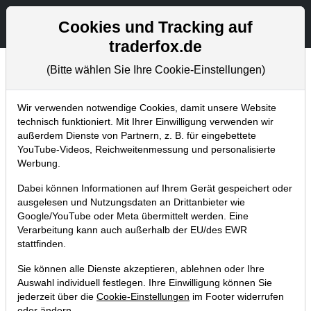
Aktien- und Artikelsuche
Seite
Cookies und Tracking auf
traderfox.de
(Bitte wählen Sie Ihre Cookie-Einstellungen)
Chartanalysen
Home
Blog
Chartanalysen
Wir verwenden notwendige Cookies, damit unsere Website
technisch funktioniert. Mit Ihrer Einwilligung verwenden wir
außerdem Dienste von Partnern, z. B. für eingebettete
Chartanalyse Facebook: jüngste
YouTube-Videos, Reichweitenmessung und personalisierte
Rallye verpasst? Hier gibt es die
Werbung.
nächste Einstiegsgelegenheit!
Dabei können Informationen auf Ihrem Gerät gespeichert oder
ausgelesen und Nutzungsdaten an Drittanbieter wie
23.04.2021 um 07:54 Uhr
|
P. Uhlschmied
Google/YouTube oder Meta übermittelt werden. Eine
Verarbeitung kann auch außerhalb der EU/des EWR
stattfinden.
Sie können alle Dienste akzeptieren, ablehnen oder Ihre
Auswahl individuell festlegen. Ihre Einwilligung können Sie
jederzeit über die
Cookie-Einstellungen
im Footer widerrufen
oder ändern.