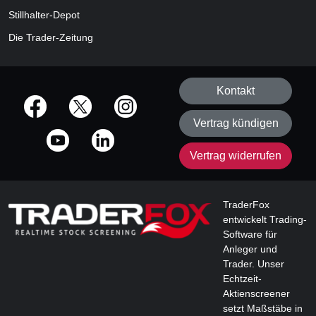
Stillhalter-Depot
Die Trader-Zeitung
Kontakt
offizielle Social Media-Accounts
Vertrag kündigen
Vertrag widerrufen
TraderFox
entwickelt Trading-
Software für
Anleger und
Trader. Unser
Echtzeit-
Aktienscreener
setzt Maßstäbe in