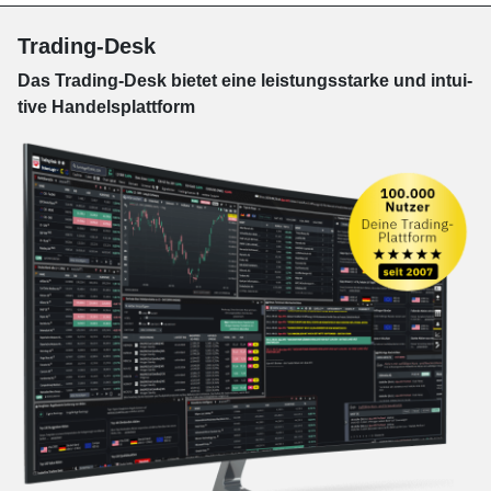
Trading-Desk
Das Trading-
Desk bie­tet eine leis­tungs­star­ke und in­tui­
tive Han­dels­platt­form