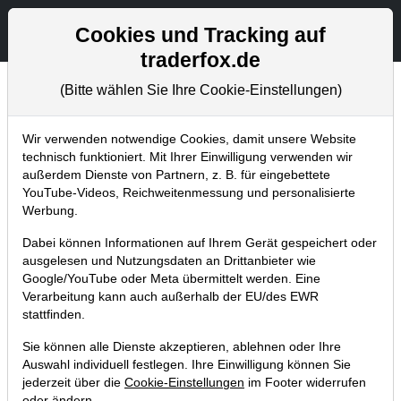
Aktien- und Artikelsuche
Seite
Cookies und Tracking auf
traderfox.de
(Bitte wählen Sie Ihre Cookie-Einstellungen)
Chartanalysen
Home
Blog
Chartanalysen
Wir verwenden notwendige Cookies, damit unsere Website
technisch funktioniert. Mit Ihrer Einwilligung verwenden wir
außerdem Dienste von Partnern, z. B. für eingebettete
Chartanalyse Facebook: Skandalen
YouTube-Videos, Reichweitenmessung und personalisierte
getrotzt – „Whatstabook“ im
Werbung.
Fokus!
Dabei können Informationen auf Ihrem Gerät gespeichert oder
ausgelesen und Nutzungsdaten an Drittanbieter wie
01.02.2019 um 18:28 Uhr
|
P. Uhlschmied
Google/YouTube oder Meta übermittelt werden. Eine
Verarbeitung kann auch außerhalb der EU/des EWR
stattfinden.
Sie können alle Dienste akzeptieren, ablehnen oder Ihre
Auswahl individuell festlegen. Ihre Einwilligung können Sie
jederzeit über die
Cookie-Einstellungen
im Footer widerrufen
oder ändern.