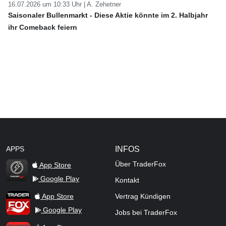
16.07.2026 um 10:33 Uhr |
A. Zehetner
Saisonaler Bullenmarkt - Diese Aktie könnte im 2. Halbjahr
ihr Comeback feiern
APPS
INFOS
Über TraderFox
App Store
Google Play
Kontakt
TraderFox Flash
TraderFox App
App Store
Vertrag Kündigen
Google Play
Jobs bei TraderFox