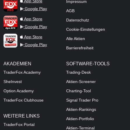
TraderFox Pro
App Store
Impressum
Google Play
AGB
TraderFox dpa-AFX ProFeed
App Store
Datenschutz
Google Play
Cookie-Einstellungen
TraderFox Live Trading
App Store
Alle Aktien
Google Play
Barrierefreiheit
AKADEMIEN
SOFTWARE-TOOLS
TraderFox Academy
Trading-Desk
SheInvest
Aktien-Screener
Option Academy
Charting-Tool
TraderFox Clubhouse
Signal Trader Pro
Aktien-Rankings
WEITERE LINKS
Aktien-Portfolio
TraderFox Portal
Aktien-Terminal