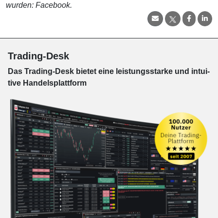
wurden: Facebook.
Trading-Desk
Das Trading-
Desk bie­tet eine leis­tungs­star­ke und in­tui­
tive Han­dels­platt­form