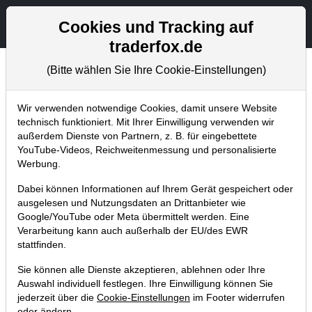
Aktien- und Artikelsuche
Seite
Cookies und Tracking auf
traderfox.de
(Bitte wählen Sie Ihre Cookie-Einstellungen)
Chartanalysen
Home
Blog
Chartanalysen
Wir verwenden notwendige Cookies, damit unsere Website
technisch funktioniert. Mit Ihrer Einwilligung verwenden wir
außerdem Dienste von Partnern, z. B. für eingebettete
Chartanalyse Facebook: Zahlen
YouTube-Videos, Reichweitenmessung und personalisierte
beflügeln - Rally zum Allzeithoch?
Werbung.
03.11.2019 um 13:59 Uhr
|
P. Uhlschmied
Dabei können Informationen auf Ihrem Gerät gespeichert oder
ausgelesen und Nutzungsdaten an Drittanbieter wie
Google/YouTube oder Meta übermittelt werden. Eine
Verarbeitung kann auch außerhalb der EU/des EWR
stattfinden.
Sie können alle Dienste akzeptieren, ablehnen oder Ihre
Auswahl individuell festlegen. Ihre Einwilligung können Sie
jederzeit über die
Cookie-Einstellungen
im Footer widerrufen
oder ändern.