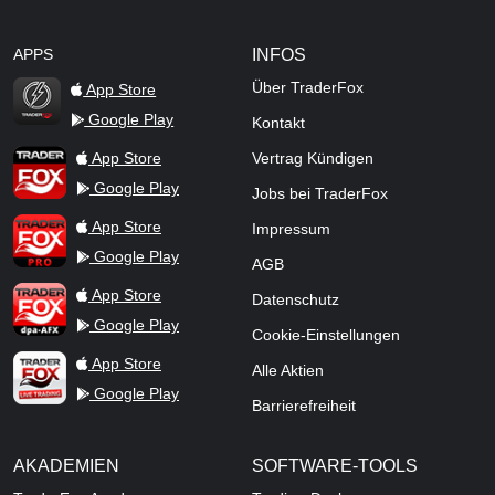
APPS
INFOS
Über TraderFox
App Store
Google Play
Kontakt
TraderFox Flash
TraderFox App
App Store
Vertrag Kündigen
Google Play
Jobs bei TraderFox
TraderFox Pro
App Store
Impressum
Google Play
AGB
TraderFox dpa-AFX ProFeed
App Store
Datenschutz
Google Play
Cookie-Einstellungen
TraderFox Live Trading
App Store
Alle Aktien
Google Play
Barrierefreiheit
AKADEMIEN
SOFTWARE-TOOLS