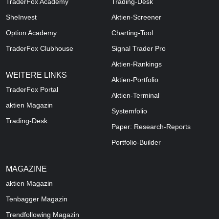
TraderFox Academy
Trading-Desk
SheInvest
Aktien-Screener
Option Academy
Charting-Tool
TraderFox Clubhouse
Signal Trader Pro
Aktien-Rankings
WEITERE LINKS
Aktien-Portfolio
TraderFox Portal
Aktien-Terminal
aktien Magazin
Systemfolio
Trading-Desk
Paper: Research-Reports
Portfolio-Builder
MAGAZINE
aktien
Magazin
Tenbagger Magazin
Trendfollowing Magazin