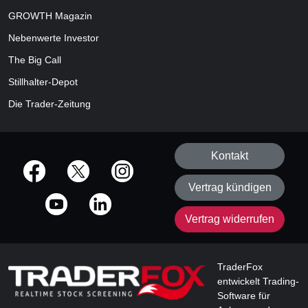
GROWTH
Magazin
Nebenwerte Investor
The Big Call
Stillhalter-Depot
Die Trader-Zeitung
Kontakt
offizielle Social Media-Accounts
Vertrag kündigen
Vertrag widerrufen
TraderFox
entwickelt Trading-
Software für