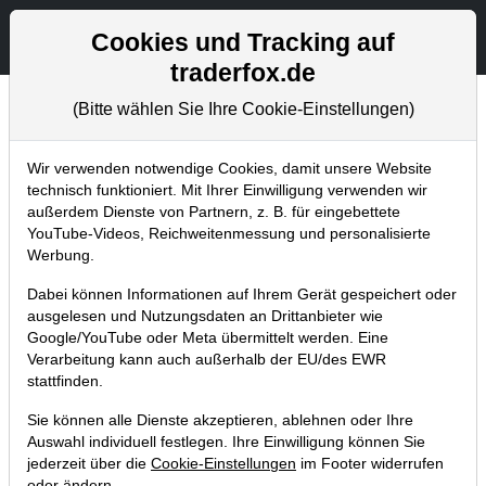
Aktien- und Artikelsuche
Seite
Cookies und Tracking auf
traderfox.de
(Bitte wählen Sie Ihre Cookie-Einstellungen)
Chartanalysen
Home
Blog
Chartanalysen
Wir verwenden notwendige Cookies, damit unsere Website
technisch funktioniert. Mit Ihrer Einwilligung verwenden wir
außerdem Dienste von Partnern, z. B. für eingebettete
Chartanalyse Facebook: Zurück zu
YouTube-Videos, Reichweitenmessung und personalisierte
digitalem Wohnzimmer – Flucht oder
Werbung.
Segen für den Aktienkurs?
Dabei können Informationen auf Ihrem Gerät gespeichert oder
ausgelesen und Nutzungsdaten an Drittanbieter wie
24.03.2019 um 10:52 Uhr
|
P. Uhlschmied
Google/YouTube oder Meta übermittelt werden. Eine
Verarbeitung kann auch außerhalb der EU/des EWR
stattfinden.
Sie können alle Dienste akzeptieren, ablehnen oder Ihre
Auswahl individuell festlegen. Ihre Einwilligung können Sie
jederzeit über die
Cookie-Einstellungen
im Footer widerrufen
oder ändern.