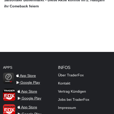
ihr Comeback feiern
APPS
INFOS
Über TraderFox
App Store
Google Play
Kontakt
TraderFox Flash
TraderFox App
App Store
Vertrag Kündigen
Google Play
Jobs bei TraderFox
TraderFox Pro
App Store
Impressum
Google Play