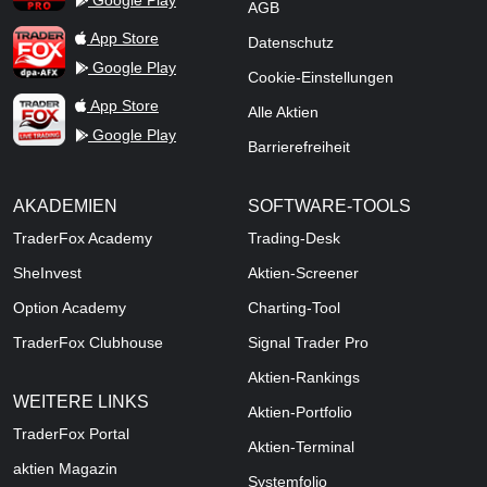
AGB
TraderFox dpa-AFX ProFeed
App Store
Datenschutz
Google Play
Cookie-Einstellungen
TraderFox Live Trading
App Store
Alle Aktien
Google Play
Barrierefreiheit
AKADEMIEN
SOFTWARE-TOOLS
TraderFox Academy
Trading-Desk
SheInvest
Aktien-Screener
Option Academy
Charting-Tool
TraderFox Clubhouse
Signal Trader Pro
Aktien-Rankings
WEITERE LINKS
Aktien-Portfolio
TraderFox Portal
Aktien-Terminal
aktien Magazin
Systemfolio