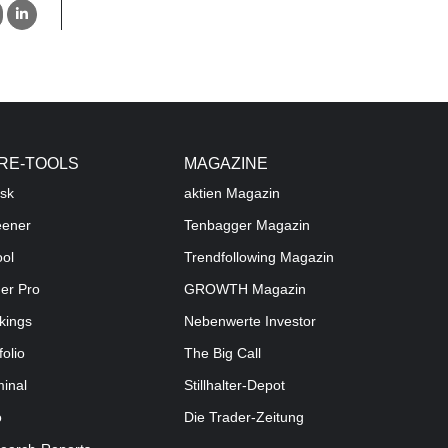
RE-TOOLS
MAGAZINE
sk
aktien
Magazin
eener
Tenbagger Magazin
ool
Trendfollowing Magazin
der Pro
GROWTH
Magazin
kings
Nebenwerte Investor
folio
The Big Call
minal
Stillhalter-Depot
o
Die Trader-Zeitung