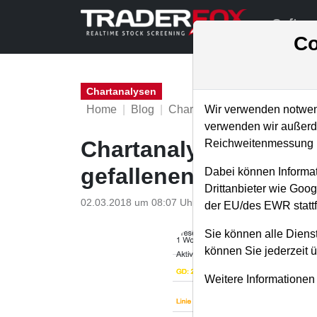
Softwa
Co
Chartanalysen
Home
Blog
Chartanalysen
Wir verwenden notwend
verwenden wir außerde
Chartanalyse Freseni
Reichweitenmessung u
gefallenen Dividende
Dabei können Informat
Drittanbieter wie Goo
02.03.2018 um 08:07 Uhr
|
P. Uhlschmied
der EU/des EWR stattf
Sie können alle Dienst
können Sie jederzeit 
Weitere Informationen