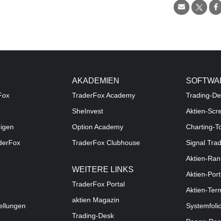
AKADEMIEN
SOFTWA
Fox
TraderFox Academy
Trading-De
SheInvest
Aktien-Scr
digen
Option Academy
Charting-T
aderFox
TraderFox Clubhouse
Signal Tra
Aktien-Ran
WEITERE LINKS
Aktien-Port
TraderFox Portal
Aktien-Ter
aktien Magazin
ellungen
Systemfoli
Trading-Desk