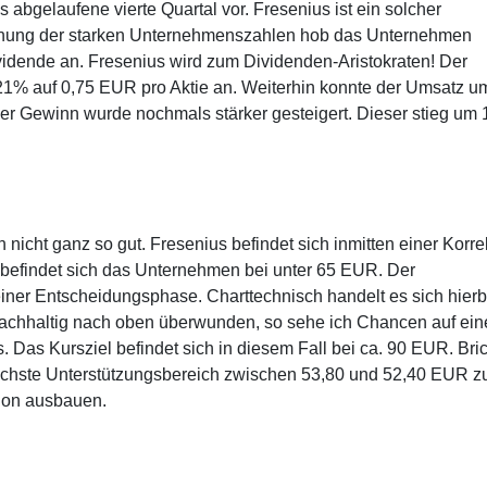
 abgelaufene vierte Quartal vor. Fresenius ist ein solcher
lichung der starken Unternehmenszahlen hob das Unternehmen
ividende an. Fresenius wird zum Dividenden-Aristokraten! Der
1% auf 0,75 EUR pro Aktie an. Weiterhin konnte der Umsatz u
er Gewinn wurde nochmals stärker gesteigert. Dieser stieg um
h nicht ganz so gut. Fresenius befindet sich inmitten einer Korrek
e befindet sich das Unternehmen bei unter 65 EUR. Der
einer Entscheidungsphase. Charttechnisch handelt es sich hierb
 nachhaltig nach oben überwunden, so sehe ich Chancen auf ein
 Das Kursziel befindet sich in diesem Fall bei ca. 90 EUR. Bric
 nächste Unterstützungsbereich zwischen 53,80 und 52,40 EUR z
tion ausbauen.