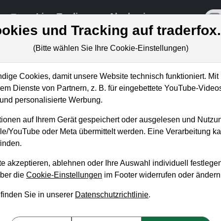
re
Live-Trading
Akademie
off
okies und Tracking auf traderfox
(Bitte wählen Sie Ihre Cookie-Einstellungen)
ige Cookies, damit unsere Website technisch funktioniert. Mit 
m Dienste von Partnern, z. B. für eingebettete YouTube-Video
us: Einstiegs-Chance beim
nd personalisierte Werbung.
n-Aristokrat?
ionen auf Ihrem Gerät gespeichert oder ausgelesen und Nutzu
gle/YouTube oder Meta übermittelt werden. Eine Verarbeitung 
inden.
e akzeptieren, ablehnen oder Ihre Auswahl individuell festlegen
über die
Cookie-Einstellungen
im Footer widerrufen oder ändern
 finden Sie in unserer
Datenschutzrichtlinie
.