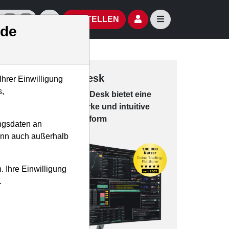
izielle Social Media-Accounts
Aktien- und Artikelsuche öffnen
Seitennavigation öf
BESTELLEN
.de
Trading-Desk
Ihrer Einwilligung
s,
Das Trading-
Desk bie­tet eine
leis­tungs­star­ke und in­tui­tive
Han­dels­platt­form
ngsdaten an
kann auch außerhalb
. Ihre Einwilligung
.