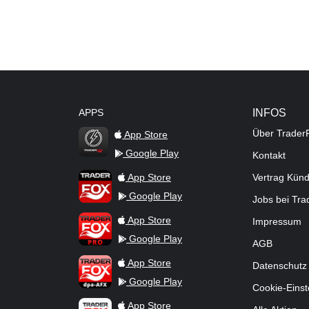
APPS
INFOS
Über Trader
App Store
Google Play
Kontakt
TraderFox Flash
TraderFox App
App Store
Vertrag Kün
Google Play
Jobs bei Tr
TraderFox Pro
App Store
Impressum
Google Play
AGB
TraderFox dpa-AFX ProFeed
App Store
Datenschutz
Google Play
Cookie-Einst
TraderFox Live Trading
App Store