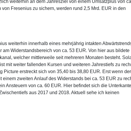
ich weiterhin an dem Jahresziel von einem Umsatzplus von ca
 von Fresenius zu sichern, werden rund 2,5 Mrd. EUR in den
nius weiterhin innerhalb eines mehrjährig intakten Abwärtstrend
 am Widerstandsbereich von ca. 53 EUR. Von hier aus bildete
anal, welcher mittlerweile seit mehreren Monaten besteht. So
ist mit weiter fallenden Kursen und weiteren Jahrestiefs zu rec
 Picture erstreckt sich von 35,40 bis 38,80 EUR. Erst wenn der
 mit einem zweiten Anlauf des Widerstands bei ca. 53 EUR zu re
 ein Ansteuern von ca. 60 EUR. Hier befindet sich die Unterkant
Zwischentiefs aus 2017 und 2018. Aktuell sehe ich keinen