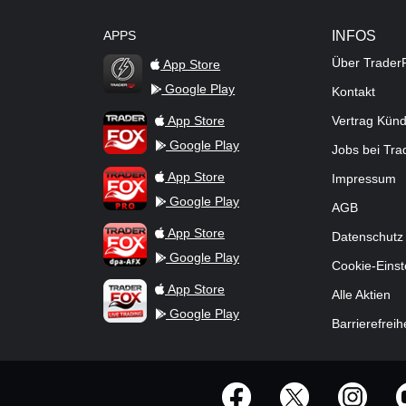
APPS
INFOS
Über Trader
App Store
Google Play
Kontakt
TraderFox Flash
TraderFox App
App Store
Vertrag Kün
Google Play
Jobs bei Tr
TraderFox Pro
App Store
Impressum
Google Play
AGB
TraderFox dpa-AFX ProFeed
App Store
Datenschutz
Google Play
Cookie-Einst
TraderFox Live Trading
App Store
Alle Aktien
Google Play
Barrierefreih
offizielle Social Media-Accounts