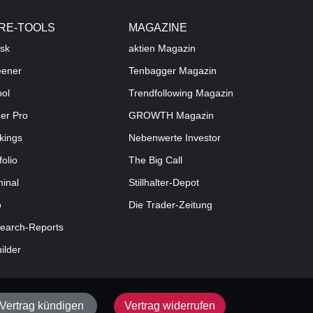
RE-TOOLS
MAGAZINE
sk
aktien
Magazin
eener
Tenbagger Magazin
ool
Trendfollowing Magazin
der Pro
GROWTH
Magazin
kings
Nebenwerte Investor
folio
The Big Call
minal
Stillhalter-Depot
o
Die Trader-Zeitung
earch-Reports
uilder
Vertrag kündigen
Vertrag widerrufen