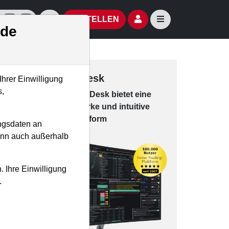
izielle Social Media-Accounts
Aktien- und Artikelsuche öffnen
Seitennavigation öf
BESTELLEN
.de
Trading-Desk
Ihrer Einwilligung
s,
Das Trading-
Desk bie­tet eine
leis­tungs­star­ke und in­tui­tive
Han­dels­platt­form
ngsdaten an
kann auch außerhalb
. Ihre Einwilligung
.