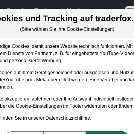
re
Live-Trading
Akademie
off
okies und Tracking auf traderfox
(Bitte wählen Sie Ihre Cookie-Einstellungen)
ige Cookies, damit unsere Website technisch funktioniert. Mit 
m Dienste von Partnern, z. B. für eingebettete YouTube-Video
nd personalisierte Werbung.
enius: Gelingt endlich
ionen auf Ihrem Gerät gespeichert oder ausgelesen und Nutzu
gle/YouTube oder Meta übermittelt werden. Eine Verarbeitung 
inden.
e akzeptieren, ablehnen oder Ihre Auswahl individuell festlegen
über die
Cookie-Einstellungen
im Footer widerrufen oder ändern
 finden Sie in unserer
Datenschutzrichtlinie
.