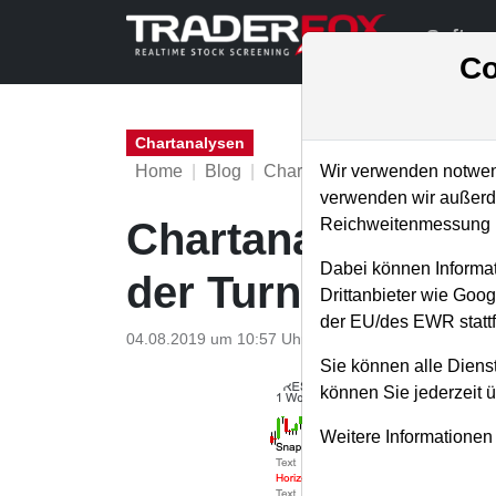
Softwa
Co
Chartanalysen
Home
Blog
Chartanalysen
Wir verwenden notwend
verwenden wir außerde
Reichweitenmessung u
Chartanalyse Fres
Dabei können Informat
der Turnaround?
Drittanbieter wie Goo
der EU/des EWR stattf
04.08.2019 um 10:57 Uhr
|
P. Uhlschmied
Sie können alle Dienst
können Sie jederzeit 
Weitere Informationen