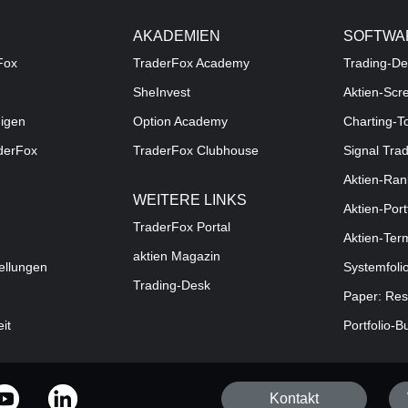
AKADEMIEN
SOFTWA
Fox
TraderFox Academy
Trading-De
SheInvest
Aktien-Scr
digen
Option Academy
Charting-T
aderFox
TraderFox Clubhouse
Signal Tra
Aktien-Ran
WEITERE LINKS
Aktien-Port
TraderFox Portal
Aktien-Ter
aktien Magazin
ellungen
Systemfoli
Trading-Desk
Paper: Res
eit
Portfolio-B
Kontakt