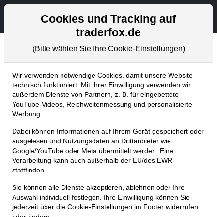
Aktien- und Artikelsuche
Seite
Cookies und Tracking auf
traderfox.de
(Bitte wählen Sie Ihre Cookie-Einstellungen)
Chartanalysen
Home
Blog
Chartanalysen
Wir verwenden notwendige Cookies, damit unsere Website
technisch funktioniert. Mit Ihrer Einwilligung verwenden wir
außerdem Dienste von Partnern, z. B. für eingebettete
Chartanalyse Fresenius: heißer
YouTube-Videos, Reichweitenmessung und personalisierte
Turnaround-Kandidat im Dax –
Werbung.
mehrjähriges Kurspotenzial von 100
Dabei können Informationen auf Ihrem Gerät gespeichert oder
Prozent!
ausgelesen und Nutzungsdaten an Drittanbieter wie
Google/YouTube oder Meta übermittelt werden. Eine
01.11.2019 um 10:07 Uhr
|
P. Uhlschmied
Verarbeitung kann auch außerhalb der EU/des EWR
stattfinden.
Sie können alle Dienste akzeptieren, ablehnen oder Ihre
Auswahl individuell festlegen. Ihre Einwilligung können Sie
jederzeit über die
Cookie-Einstellungen
im Footer widerrufen
oder ändern.