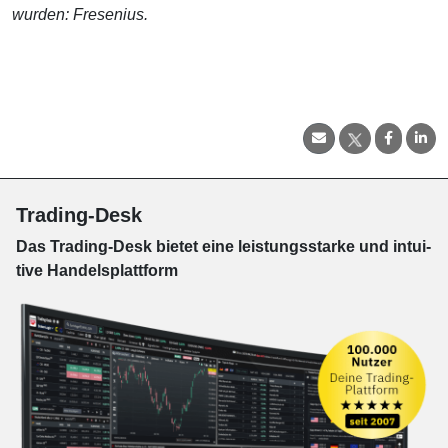
wurden: Fresenius.
Trading-Desk
Das Trading-
Desk bie­tet eine leis­tungs­star­ke und in­tui­
tive Han­dels­platt­form