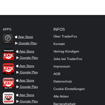
APPS
INFOS
Über TraderFox
App Store
Google Play
Kontakt
TraderFox Flash
TraderFox App
App Store
Vertrag Kündigen
Google Play
Jobs bei TraderFox
TraderFox Pro
App Store
Impressum
Google Play
AGB
TraderFox dpa-AFX ProFeed
App Store
Datenschutz
Google Play
Cookie-Einstellungen
TraderFox Live Trading
App Store
Alle Aktien
Google Play
Barrierefreiheit