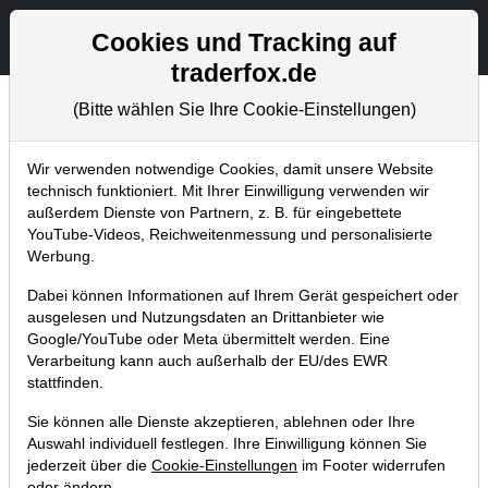
Aktien- und Artikelsuche
Seite
Cookies und Tracking auf
traderfox.de
(Bitte wählen Sie Ihre Cookie-Einstellungen)
Chartanalysen
Home
Blog
Chartanalysen
Wir verwenden notwendige Cookies, damit unsere Website
technisch funktioniert. Mit Ihrer Einwilligung verwenden wir
außerdem Dienste von Partnern, z. B. für eingebettete
Chartanalyse Fresenius:
YouTube-Videos, Reichweitenmessung und personalisierte
Schmuckstück im DAX mit baldiger
Werbung.
Einstiegsgelegenheit!
Dabei können Informationen auf Ihrem Gerät gespeichert oder
ausgelesen und Nutzungsdaten an Drittanbieter wie
30.05.2019 um 15:27 Uhr
|
P. Uhlschmied
Google/YouTube oder Meta übermittelt werden. Eine
Verarbeitung kann auch außerhalb der EU/des EWR
stattfinden.
Sie können alle Dienste akzeptieren, ablehnen oder Ihre
Auswahl individuell festlegen. Ihre Einwilligung können Sie
jederzeit über die
Cookie-Einstellungen
im Footer widerrufen
oder ändern.