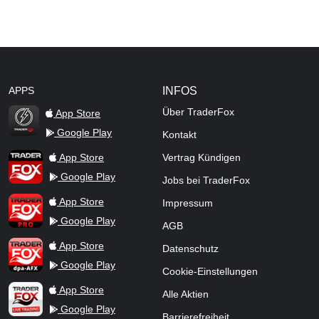
APPS
INFOS
Über TraderFox
App Store
Google Play
Kontakt
TraderFox Flash
TraderFox App
App Store
Vertrag Kündigen
Google Play
Jobs bei TraderFox
TraderFox Pro
App Store
Impressum
Google Play
AGB
TraderFox dpa-AFX ProFeed
App Store
Datenschutz
Google Play
Cookie-Einstellungen
TraderFox Live Trading
App Store
Alle Aktien
Google Play
Barrierefreiheit